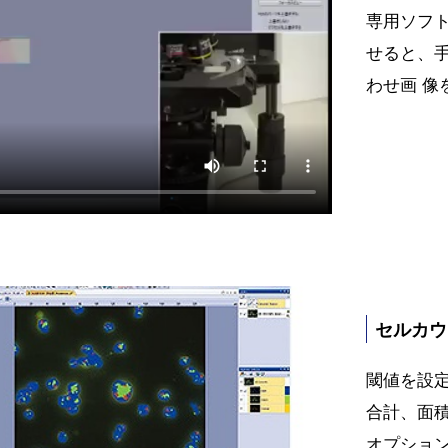
専用ソフ
せると、
わせ画 像
セルカウ
閾値を設
合計、面
オプショ