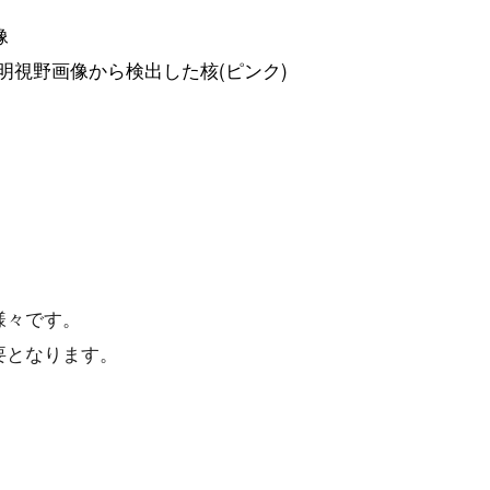
画像
AIで明視野画像から検出した核(ピンク)
様々です。
要となります。