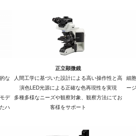
正立顕微鏡
体的な
人間工学に基づいた設計による高い操作性と高
細
演色LED光源による正確な色再現性を実現
ー
モデ
多種多様なニーズや観察対象、観察方法にてお
たハ
客様をサポート