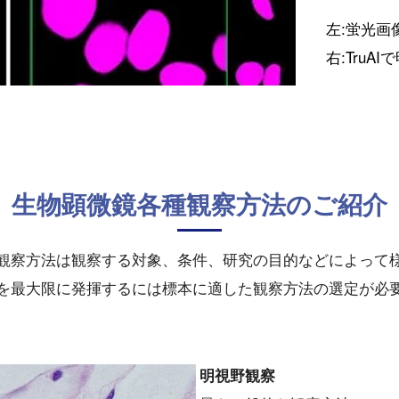
左:蛍光
右:Tru
生物顕微鏡各種観察方法のご紹介
観察方法は観察する対象、条件、研究の目的などによって
を最大限に発揮するには標本に適した観察方法の選定が必
明視野観察