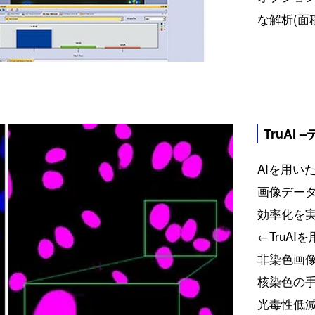
な解析(面
TruAI
AIを用い
画像デー
効率化を
←TruA
非染色画
核染色の
光毒性低