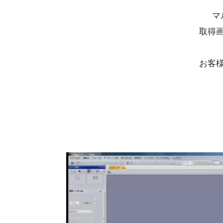
マ
取得
お客