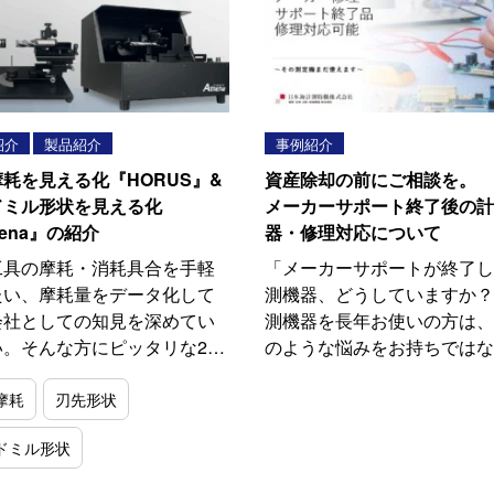
紹介
製品紹介
事例紹介
耗を見える化『HORUS』&
資産除却の前にご相談を。
ドミル形状を見える化
メーカーサポート終了後の計
hena』の紹介
器・修理対応について
工具の摩耗・消耗具合を手軽
「メーカーサポートが終了し
たい、摩耗量をデータ化して
測機器、どうしていますか？
会社としての知見を深めてい
測機器を長年お使いの方は、
い。そんな方にピッタリな2…
のような悩みをお持ちではな
摩耗
刃先形状
ドミル形状