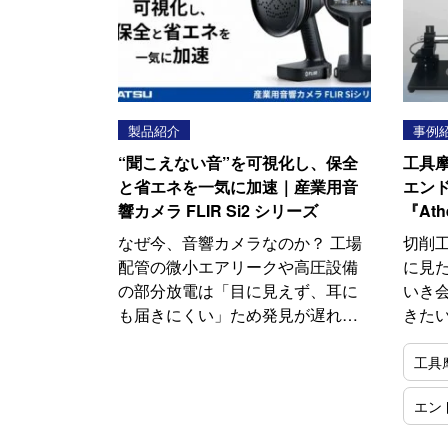
製品紹介
事例
“聞こえない音”を可視化し、保全
工具摩
と省エネを一気に加速｜産業用音
エン
響カメラ FLIR Si2 シリーズ
『At
なぜ今、音響カメラなのか？ 工場
切削
配管の微小エアリークや高圧設備
に見
の部分放電は「目に見えず、耳に
いき
も届きにくい」ため発見が遅れ…
きた
工具
エン