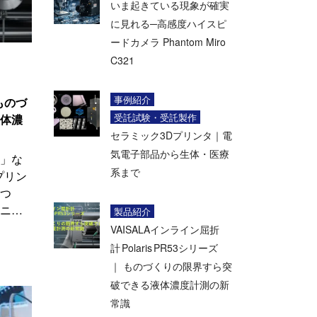
いま起きている現象が確実
に見れる─高感度ハイスピ
ードカメラ Phantom Miro
C321
事例紹介
 ものづ
受託試験・受託製作
体濃
セラミック3Dプリンタ｜電
気電子部品から生体・医療
」な
系まで
プリン
つ
ニ…
製品紹介
VAISALAインライン屈折
計 Polaris PR53シリーズ
｜ ものづくりの限界すら突
破できる液体濃度計測の新
常識