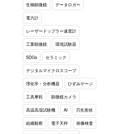
生物顕微鏡
データロガー
電力計
レーザードップラー速度計
工業顕微鏡
環境試験器
SDGs
セラミック
デジタルマイクロスコープ
理化学・分析機器
ひずみゲージ
工具摩耗
顕微鏡カメラ
高温高湿試験機
AI
刃先形状
組織観察
電子天秤
画像検査