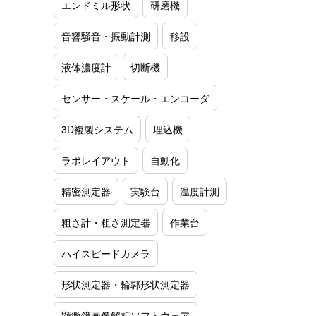
エンドミル形状
研磨機
音響騒音・振動計測
移設
液体濃度計
切断機
センサー・スケール・エンコーダ
3D複製システム
埋込機
ラボレイアウト
自動化
精密測定器
実験台
温度計測
粗さ計・粗さ測定器
作業台
ハイスピードカメラ
形状測定器・輪郭形状測定器
顕微鏡画像解析ソフトウェア