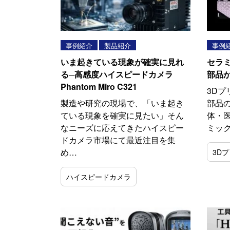
事例紹介
製品紹介
事例
いま起きている現象が確実に見れ
セラ
る─高感度ハイスピードカメラ
部品
Phantom Miro C321
3D
製造や研究の現場で、「いま起き
部品の
ている現象を確実に見たい」そん
体・医
なニーズに応えてきたハイスピー
ミッ
ドカメラ市場にて最近注目を集
め…
3D
ハイスピードカメラ