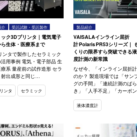
紹介
受託試験・受託製作
製品紹介
ミック3Dプリンタ｜電気電子
VAISALAインライン屈折
から生体・医療系まで
計 Polaris PR53シリーズ｜
くりの限界すら突破できる液
プリンタで製作したセラミック
度計測の新常識
活用事例 電気・電子部品 生
療系 量産前の試作造形 セラ
なぜ今、「インライン屈折計
ク射出成形と同じ…
のか？ 製造現場では 「サン
グの手間」「連続計測のばら
き」「人手不足」「カーボン
プリンタ
セラミック
液体濃度計