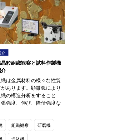
紹介
結晶粒組織観察と試料作製機
紹介
組織は金属材料の様々な性質
連があります。顕微鏡により
組織の構造分析をすること
引張強度、伸び、降伏強度な
鏡
組織観察
研磨機
機
埋込機