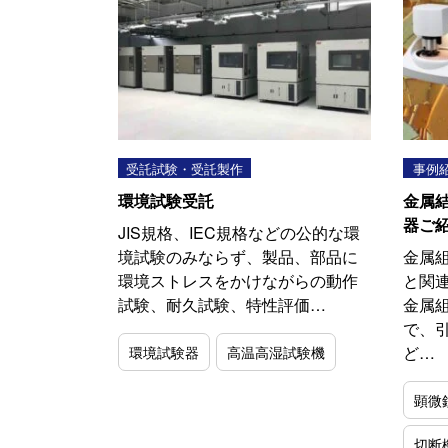
受託試験・受託製作
事例
環境試験受託
金属
器ご
JIS規格、IEC規格などの公的な環
境試験のみならず、製品、部品に
金属
環境ストレスをかけながらの動作
と関
試験、耐久試験、特性評価…
金属
で、
ど…
環境試験器
高温高湿試験機
顕微
切断