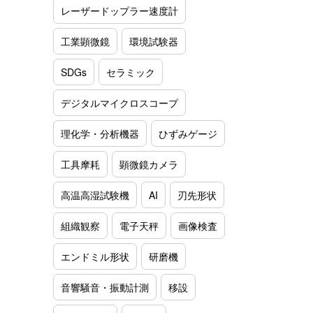
レーザードップラー速度計
工業顕微鏡
環境試験器
SDGs
セラミック
デジタルマイクロスコープ
理化学・分析機器
ひずみゲージ
工具摩耗
顕微鏡カメラ
高温高湿試験機
AI
刃先形状
組織観察
電子天秤
画像検査
エンドミル形状
研磨機
音響騒音・振動計測
移設