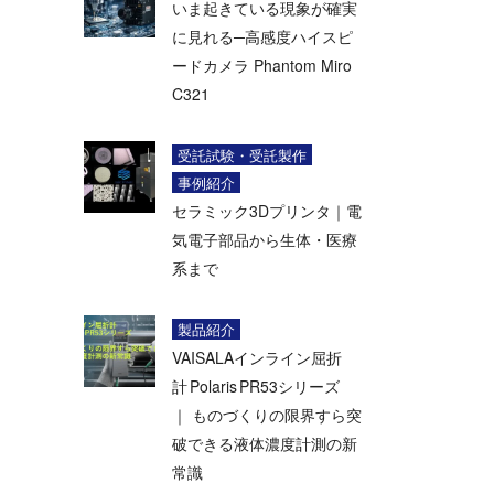
いま起きている現象が確実
に見れる─高感度ハイスピ
ードカメラ Phantom Miro
C321
受託試験・受託製作
事例紹介
セラミック3Dプリンタ｜電
気電子部品から生体・医療
系まで
製品紹介
VAISALAインライン屈折
計 Polaris PR53シリーズ
｜ ものづくりの限界すら突
破できる液体濃度計測の新
常識