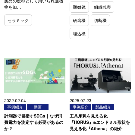
製品の総称として用いられ無機
顕微鏡
組織観察
物を加…
セラミック
研磨機
切断機
埋込機
2022.02.04
2025.07.23
事例紹介
動画
事例紹介
製品紹介
計測器で目指すSDGs｜なぜ消
工具摩耗を見える化
費電力を測定する必要があるの
『HORUS』&エンドミル形状を
か？
見える化『Athena』の紹介