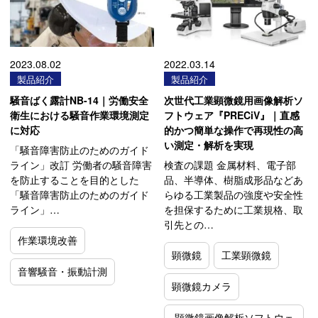
2023.08.02
2022.03.14
製品紹介
製品紹介
騒音ばく露計NB-14｜労働安全
次世代工業顕微鏡用画像解析ソ
衛生における騒音作業環境測定
フトウェア『PRECiV』｜直感
に対応
的かつ簡単な操作で再現性の高
い測定・解析を実現
「騒音障害防止のためのガイド
ライン」改訂 労働者の騒音障害
検査の課題 金属材料、電子部
を防止することを目的とした
品、半導体、樹脂成形品などあ
「騒音障害防止のためのガイド
らゆる工業製品の強度や安全性
ライン」…
を担保するために工業規格、取
引先との…
作業環境改善
顕微鏡
工業顕微鏡
音響騒音・振動計測
顕微鏡カメラ
顕微鏡画像解析ソフトウェ