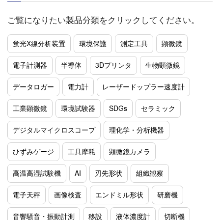
ご覧になりたい製品分類をクリックしてください。
蛍光X線分析装置
環境保護
測定工具
顕微鏡
電子計測器
半導体
3Dプリンタ
生物顕微鏡
データロガー
電力計
レーザードップラー速度計
工業顕微鏡
環境試験器
SDGs
セラミック
デジタルマイクロスコープ
理化学・分析機器
ひずみゲージ
工具摩耗
顕微鏡カメラ
高温高湿試験機
AI
刃先形状
組織観察
電子天秤
画像検査
エンドミル形状
研磨機
音響騒音・振動計測
移設
液体濃度計
切断機