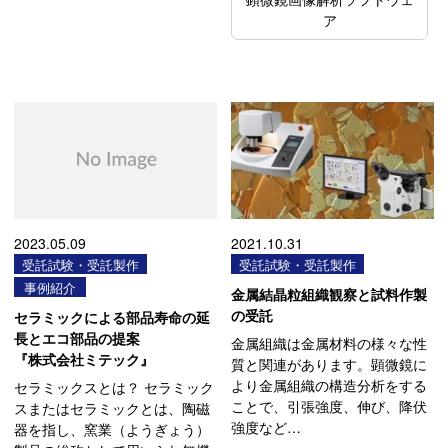
ア
2023.05.09
2021.10.31
受託試験・受託製作
受託試験・受託製作
事例紹介
金属結晶粒組織観察と試料作製
の受託
セラミックによる部品寿命の延
長とエコ部品の提案
金属組織は金属材料の様々な性
『株式会社ミテック』
質と関連があります。顕微鏡に
より金属組織の構造分析をする
セラミックスとは？ セラミック
ことで、引張強度、伸び、降伏
スまたはセラミックとは、陶磁
強度など…
器を指し、窯業（ようぎょう）