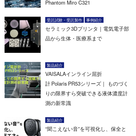
Phantom Miro C321
受託試験・受託製作
事例紹介
セラミック3Dプリンタ｜電気電子部
品から生体・医療系まで
製品紹介
VAISALAインライン屈折
計 Polaris PR53シリーズ｜ ものづく
りの限界すら突破できる液体濃度計
測の新常識
製品紹介
“聞こえない音”を可視化し、保全と