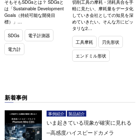
そもそもSDGsとは？ SDGsと
切削工具の摩耗・消耗具合を手
は「Sustainable Development
軽に見たい、摩耗量をデータ化
Goals（持続可能な開発目
していき会社としての知見を深
標）」…
めていきたい。そんな方にピッ
タリな2…
SDGs
電子計測器
工具摩耗
刃先形状
電力計
エンドミル形状
新着事例
事例紹介
製品紹介
いま起きている現象が確実に見れる
─高感度ハイスピードカメラ