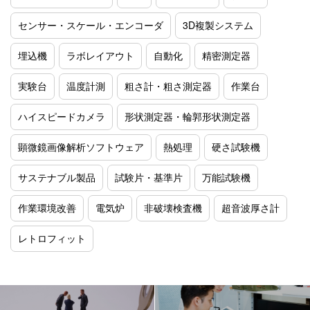
センサー・スケール・エンコーダ
3D複製システム
埋込機
ラボレイアウト
自動化
精密測定器
実験台
温度計測
粗さ計・粗さ測定器
作業台
ハイスピードカメラ
形状測定器・輪郭形状測定器
顕微鏡画像解析ソフトウェア
熱処理
硬さ試験機
サステナブル製品
試験片・基準片
万能試験機
作業環境改善
電気炉
非破壊検査機
超音波厚さ計
レトロフィット