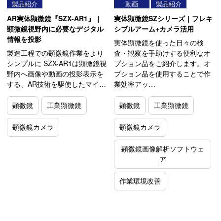
製品紹介
動画
製品紹介
AR実体顕微鏡『SZX-AR1』｜
実体顕微鏡SZシリーズ｜フレキ
顕微鏡視野内に必要なデジタル
シブルアーム+カメラ活用
情報を投影
実体顕微鏡を使った日々の検
製造工程での顕微鏡作業をより
査・観察を手助けする便利なオ
シンプルに SZX-AR1は顕微鏡視
プション品をご紹介します。オ
野内へ画像や動画の投影表示を
プション品を使用することで作
する、AR技術を駆使したマイ…
業効率アッ…
顕微鏡
工業顕微鏡
顕微鏡
工業顕微鏡
顕微鏡カメラ
顕微鏡カメラ
顕微鏡画像解析ソフトウェ
ア
作業環境改善