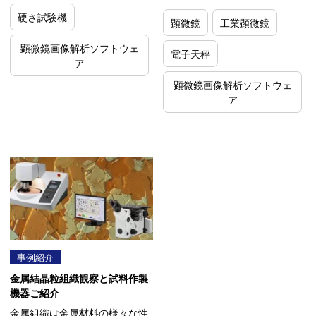
硬さ試験機
顕微鏡
工業顕微鏡
顕微鏡画像解析ソフトウェ
電子天秤
ア
顕微鏡画像解析ソフトウェ
ア
事例紹介
金属結晶粒組織観察と試料作製
機器ご紹介
金属組織は金属材料の様々な性