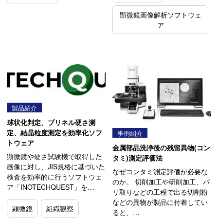
顕微鏡画像解析ソフトウェ
ア
製品紹介
球状化判定、ブリネル硬さ測
定、結晶粒度測定を効率化ソフ
事例紹介
トウェア
金属部品洗浄後の残留異物(コン
顕微鏡や硬さ試験機で取得した
タミ)測定評価法
画像に対し、JIS規格に基づいた
なぜコンタミ測定評価が必要な
検査を効率的に行うソフトウェ
のか。 切削加工や研削加工、バ
ア「INOTECHQUEST」を…
リ取りなどの工程で出る切削粉
などの異物が製品に付着してい
顕微鏡
組織観察
ると、…