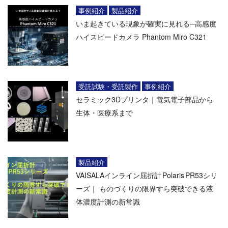
事例紹介
製品紹介
いま起きている現象が確実に見れる─高感度
ハイスピードカメラ Phantom Miro C321
受託試験・受託製作
事例紹介
セラミック3Dプリンタ｜電気電子部品から
生体・医療系まで
製品紹介
VAISALAインライン屈折計 Polaris PR53シリ
ーズ｜ ものづくりの限界すら突破できる液
体濃度計測の新常識