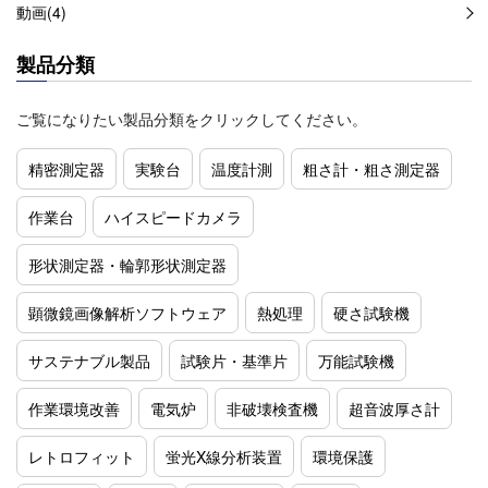
動画(4)
製品分類
ご覧になりたい製品分類をクリックしてください。
精密測定器
実験台
温度計測
粗さ計・粗さ測定器
作業台
ハイスピードカメラ
形状測定器・輪郭形状測定器
顕微鏡画像解析ソフトウェア
熱処理
硬さ試験機
サステナブル製品
試験片・基準片
万能試験機
作業環境改善
電気炉
非破壊検査機
超音波厚さ計
レトロフィット
蛍光X線分析装置
環境保護