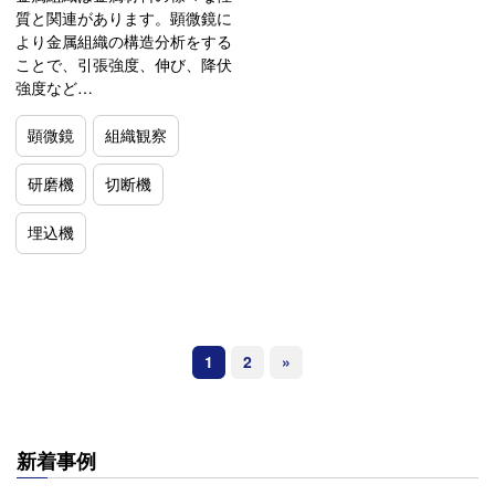
質と関連があります。顕微鏡に
より金属組織の構造分析をする
ことで、引張強度、伸び、降伏
強度など…
顕微鏡
組織観察
研磨機
切断機
埋込機
1
2
»
新着事例