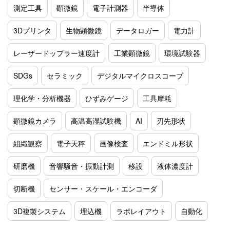
測定工具
顕微鏡
電子計測器
半導体
3Dプリンタ
生物顕微鏡
データロガー
電力計
レーザードップラー速度計
工業顕微鏡
環境試験器
SDGs
セラミック
デジタルマイクロスコープ
理化学・分析機器
ひずみゲージ
工具摩耗
顕微鏡カメラ
高温高湿試験機
AI
刃先形状
組織観察
電子天秤
画像検査
エンドミル形状
研磨機
音響騒音・振動計測
移設
液体濃度計
切断機
センサー・スケール・エンコーダ
3D複製システム
埋込機
ラボレイアウト
自動化