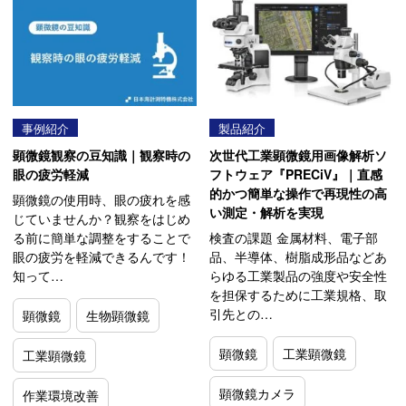
事例紹介
製品紹介
顕微鏡観察の豆知識｜観察時の
次世代工業顕微鏡用画像解析ソ
眼の疲労軽減
フトウェア『PRECiV』｜直感
的かつ簡単な操作で再現性の高
顕微鏡の使用時、眼の疲れを感
い測定・解析を実現
じていませんか？観察をはじめ
る前に簡単な調整をすることで
検査の課題 金属材料、電子部
眼の疲労を軽減できるんです！
品、半導体、樹脂成形品などあ
知って…
らゆる工業製品の強度や安全性
を担保するために工業規格、取
引先との…
顕微鏡
生物顕微鏡
顕微鏡
工業顕微鏡
工業顕微鏡
顕微鏡カメラ
作業環境改善