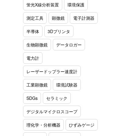
蛍光X線分析装置
環境保護
測定工具
顕微鏡
電子計測器
半導体
3Dプリンタ
生物顕微鏡
データロガー
電力計
レーザードップラー速度計
工業顕微鏡
環境試験器
SDGs
セラミック
デジタルマイクロスコープ
理化学・分析機器
ひずみゲージ