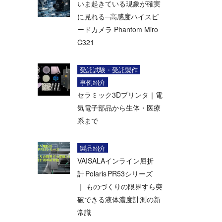
いま起きている現象が確実
に見れる─高感度ハイスピ
ードカメラ Phantom Miro
C321
受託試験・受託製作
事例紹介
セラミック3Dプリンタ｜電
気電子部品から生体・医療
系まで
製品紹介
VAISALAインライン屈折
計 Polaris PR53シリーズ
｜ ものづくりの限界すら突
破できる液体濃度計測の新
常識