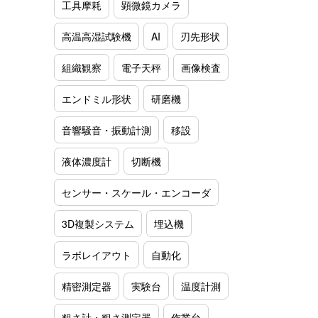
工具摩耗
顕微鏡カメラ
高温高湿試験機
AI
刃先形状
組織観察
電子天秤
画像検査
エンドミル形状
研磨機
音響騒音・振動計測
移設
液体濃度計
切断機
センサー・スケール・エンコーダ
3D複製システム
埋込機
ラボレイアウト
自動化
精密測定器
実験台
温度計測
粗さ計・粗さ測定器
作業台