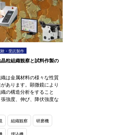
試験・受託製作
結晶粒組織観察と試料作製の
組織は金属材料の様々な性質
連があります。顕微鏡により
組織の構造分析をすること
引張強度、伸び、降伏強度な
鏡
組織観察
研磨機
機
埋込機