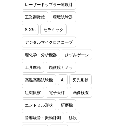
レーザードップラー速度計
工業顕微鏡
環境試験器
SDGs
セラミック
デジタルマイクロスコープ
理化学・分析機器
ひずみゲージ
工具摩耗
顕微鏡カメラ
高温高湿試験機
AI
刃先形状
組織観察
電子天秤
画像検査
エンドミル形状
研磨機
音響騒音・振動計測
移設