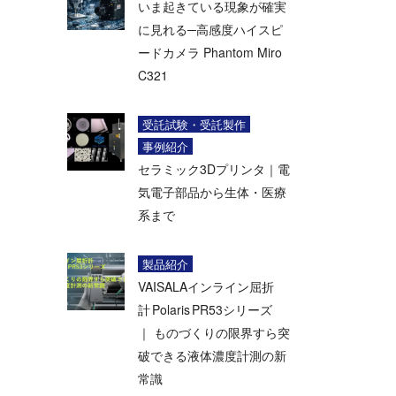
いま起きている現象が確実
に見れる─高感度ハイスピ
ードカメラ Phantom Miro
C321
受託試験・受託製作
事例紹介
セラミック3Dプリンタ｜電
気電子部品から生体・医療
系まで
製品紹介
VAISALAインライン屈折
計 Polaris PR53シリーズ
｜ ものづくりの限界すら突
破できる液体濃度計測の新
常識