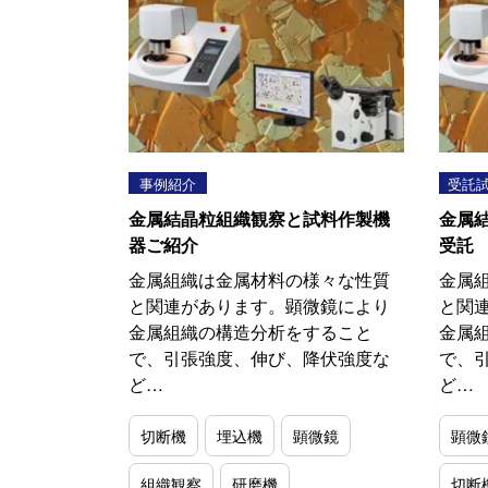
事例紹介
受託
金属結晶粒組織観察と試料作製機
金属
器ご紹介
受託
金属組織は金属材料の様々な性質
金属
と関連があります。顕微鏡により
と関
金属組織の構造分析をすること
金属
で、引張強度、伸び、降伏強度な
で、
ど…
ど…
切断機
埋込機
顕微鏡
顕微
組織観察
研磨機
切断