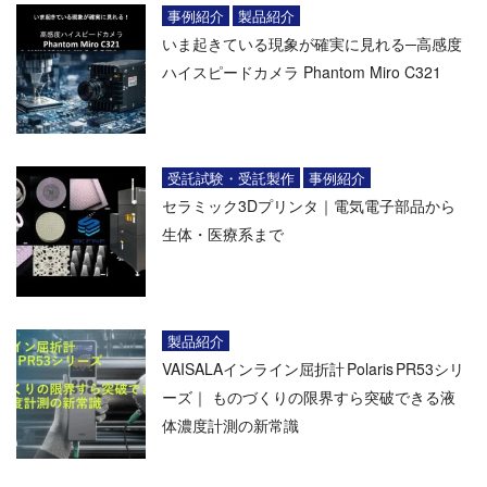
事例紹介
製品紹介
いま起きている現象が確実に見れる─高感度
ハイスピードカメラ Phantom Miro C321
受託試験・受託製作
事例紹介
セラミック3Dプリンタ｜電気電子部品から
生体・医療系まで
製品紹介
VAISALAインライン屈折計 Polaris PR53シリ
ーズ｜ ものづくりの限界すら突破できる液
体濃度計測の新常識