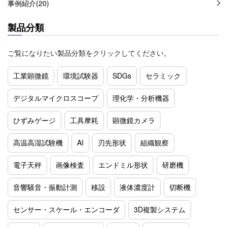
事例紹介(20)
製品分類
ご覧になりたい製品分類をクリックしてください。
工業顕微鏡
環境試験器
SDGs
セラミック
デジタルマイクロスコープ
理化学・分析機器
ひずみゲージ
工具摩耗
顕微鏡カメラ
高温高湿試験機
AI
刃先形状
組織観察
電子天秤
画像検査
エンドミル形状
研磨機
音響騒音・振動計測
移設
液体濃度計
切断機
センサー・スケール・エンコーダ
3D複製システム