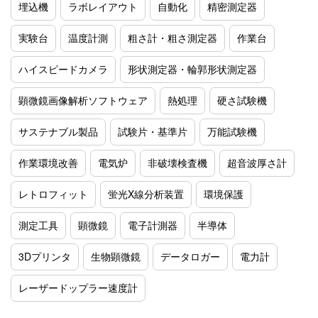
埋込機
ラボレイアウト
自動化
精密測定器
実験台
温度計測
粗さ計・粗さ測定器
作業台
ハイスピードカメラ
形状測定器・輪郭形状測定器
顕微鏡画像解析ソフトウェア
熱処理
硬さ試験機
サステナブル製品
試験片・基準片
万能試験機
作業環境改善
電気炉
非破壊検査機
超音波厚さ計
レトロフィット
蛍光X線分析装置
環境保護
測定工具
顕微鏡
電子計測器
半導体
3Dプリンタ
生物顕微鏡
データロガー
電力計
レーザードップラー速度計