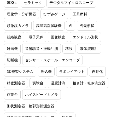
SDGs
セラミック
デジタルマイクロスコープ
理化学・分析機器
ひずみゲージ
工具摩耗
顕微鏡カメラ
高温高湿試験機
AI
刃先形状
組織観察
電子天秤
画像検査
エンドミル形状
研磨機
音響騒音・振動計測
移設
液体濃度計
切断機
センサー・スケール・エンコーダ
3D複製システム
埋込機
ラボレイアウト
自動化
精密測定器
実験台
温度計測
粗さ計・粗さ測定器
作業台
ハイスピードカメラ
形状測定器・輪郭形状測定器