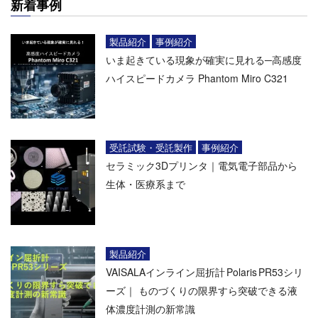
新着事例
製品紹介
事例紹介
いま起きている現象が確実に見れる─高感度
ハイスピードカメラ Phantom Miro C321
受託試験・受託製作
事例紹介
セラミック3Dプリンタ｜電気電子部品から
生体・医療系まで
製品紹介
VAISALAインライン屈折計 Polaris PR53シリ
ーズ｜ ものづくりの限界すら突破できる液
体濃度計測の新常識