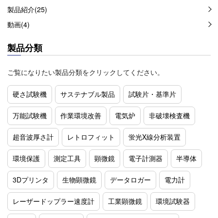
製品紹介(25)
動画(4)
製品分類
ご覧になりたい製品分類をクリックしてください。
硬さ試験機
サステナブル製品
試験片・基準片
万能試験機
作業環境改善
電気炉
非破壊検査機
超音波厚さ計
レトロフィット
蛍光X線分析装置
環境保護
測定工具
顕微鏡
電子計測器
半導体
3Dプリンタ
生物顕微鏡
データロガー
電力計
レーザードップラー速度計
工業顕微鏡
環境試験器