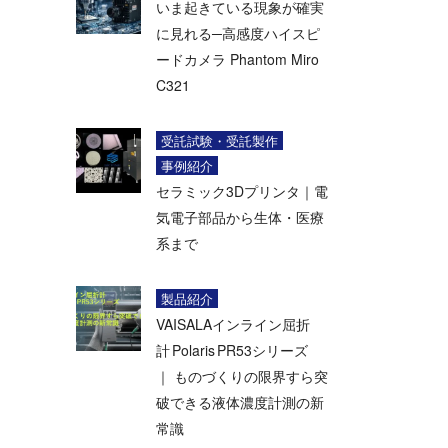
いま起きている現象が確実
に見れる─高感度ハイスピ
ードカメラ Phantom Miro
C321
受託試験・受託製作
事例紹介
セラミック3Dプリンタ｜電
気電子部品から生体・医療
系まで
製品紹介
VAISALAインライン屈折
計 Polaris PR53シリーズ
｜ ものづくりの限界すら突
破できる液体濃度計測の新
常識