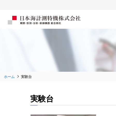
ホーム
実験台
実験台