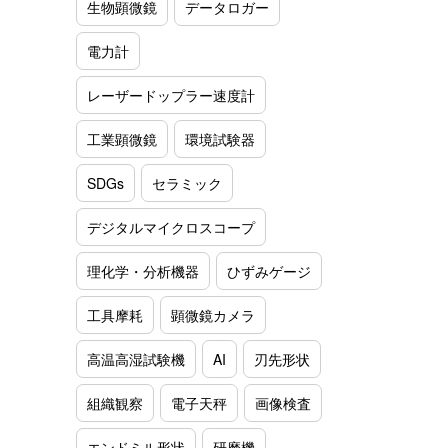
生物顕微鏡
データロガー
電力計
レーザードップラー速度計
工業顕微鏡
環境試験器
SDGs
セラミック
デジタルマイクロスコープ
理化学・分析機器
ひずみゲージ
工具摩耗
顕微鏡カメラ
高温高湿試験機
AI
刃先形状
組織観察
電子天秤
画像検査
エンドミル形状
研磨機