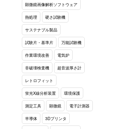
顕微鏡画像解析ソフトウェア
熱処理
硬さ試験機
サステナブル製品
試験片・基準片
万能試験機
作業環境改善
電気炉
非破壊検査機
超音波厚さ計
レトロフィット
蛍光X線分析装置
環境保護
測定工具
顕微鏡
電子計測器
半導体
3Dプリンタ