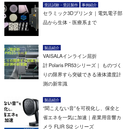
受託試験・受託製作
事例紹介
セラミック3Dプリンタ｜電気電子部
品から生体・医療系まで
製品紹介
VAISALAインライン屈折
計 Polaris PR53シリーズ｜ ものづく
りの限界すら突破できる液体濃度計
測の新常識
製品紹介
“聞こえない音”を可視化し、保全と
省エネを一気に加速｜産業用音響カ
メラ FLIR Si2 シリーズ