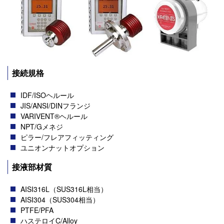
接続規格
IDF/ISOヘルール
JIS/ANSI/DINフランジ
VARIVENT®ヘルール
NPT/Gメネジ
ピラー/フレアフィッティング
ユニオンナットオプション
接液部材質
AISI316L（SUS316L相当）
AISI304（SUS304相当）
PTFE/PFA
ハステロイC/Alloy