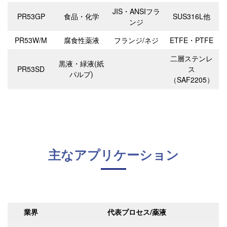
JIS・ANSIフラ
PR53GP
食品・化学
SUS316L他
ンジ
PR53W/M
腐食性薬液
フランジ/ネジ
ETFE・PTFE
二層ステンレ
黒液・緑液(紙
PR53SD
ス
パルプ)
（SAF2205）
主なアプリケーション
業界
代表プロセス/薬液