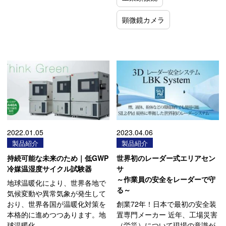
顕微鏡カメラ
2022.01.05
2023.04.06
製品紹介
製品紹介
持続可能な未来のため｜低GWP
世界初のレーダー式エリアセン
冷媒温湿度サイクル試験器
サ
～作業員の安全をレーダーで守
地球温暖化により、世界各地で
る～
気候変動や異常気象が発生して
おり、世界各国が温暖化対策を
創業72年！日本で最初の安全装
本格的に進めつつあります。地
置専門メーカー 近年、工場災害
球温暖化…
（労災）について現場の意識が