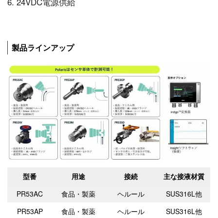
6. 24VDC電源供給
製品ラインアップ
型番
用途
接続
主な接液材質
PR53AC
食品・製薬
ヘルール
SUS316L他
PR53AP
食品・製薬
ヘルール
SUS316L他