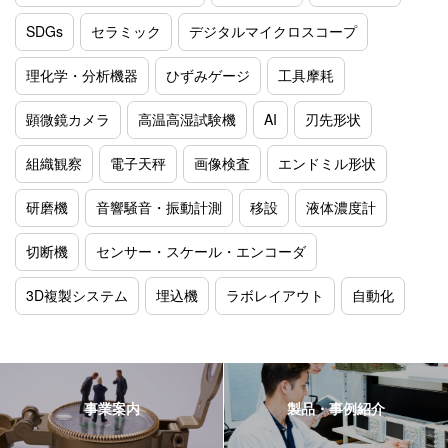
SDGs
セラミック
デジタルマイクロスコープ
理化学・分析機器
ひずみゲージ
工具摩耗
顕微鏡カメラ
高温高湿試験機
AI
刃先形状
組織観察
電子天秤
画像検査
エンドミル形状
研磨機
音響騒音・振動計測
移設
液体濃度計
切断機
センサー・スケール・エンコーダ
3D複製システム
埋込機
ラボレイアウト
自動化
事業案内
製品・事例紹介