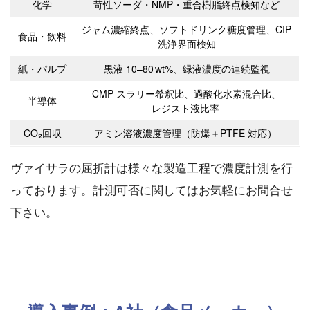
化学
苛性ソーダ・NMP・重合樹脂終点検知など
ジャム濃縮終点、ソフトドリンク糖度管理、CIP
食品・飲料
洗浄界面検知
紙・パルプ
黒液 10–80 wt%、緑液濃度の連続監視
CMP スラリー希釈比、過酸化水素混合比、
半導体
レジスト液比率
CO₂回収
アミン溶液濃度管理（防爆＋PTFE 対応）
ヴァイサラの屈折計は様々な製造工程で濃度計測を行
っております。計測可否に関してはお気軽にお問合せ
下さい。