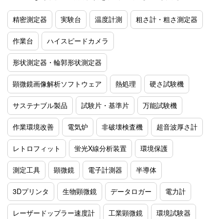
精密測定器
実験台
温度計測
粗さ計・粗さ測定器
作業台
ハイスピードカメラ
形状測定器・輪郭形状測定器
顕微鏡画像解析ソフトウェア
熱処理
硬さ試験機
サステナブル製品
試験片・基準片
万能試験機
作業環境改善
電気炉
非破壊検査機
超音波厚さ計
レトロフィット
蛍光X線分析装置
環境保護
測定工具
顕微鏡
電子計測器
半導体
3Dプリンタ
生物顕微鏡
データロガー
電力計
レーザードップラー速度計
工業顕微鏡
環境試験器