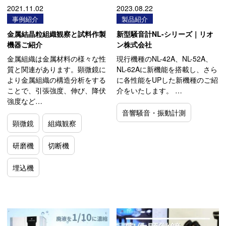
2021.11.02
2023.08.22
事例紹介
製品紹介
金属結晶粒組織観察と試料作製
新型騒音計NL-シリーズ｜リオ
機器ご紹介
ン株式会社
金属組織は金属材料の様々な性
現行機種のNL-42A、NL-52A、
質と関連があります。顕微鏡に
NL-62Aに新機能を搭載し、さら
より金属組織の構造分析をする
に各性能をUPした新機種のご紹
ことで、引張強度、伸び、降伏
介をいたします。 …
強度など…
音響騒音・振動計測
顕微鏡
組織観察
研磨機
切断機
埋込機