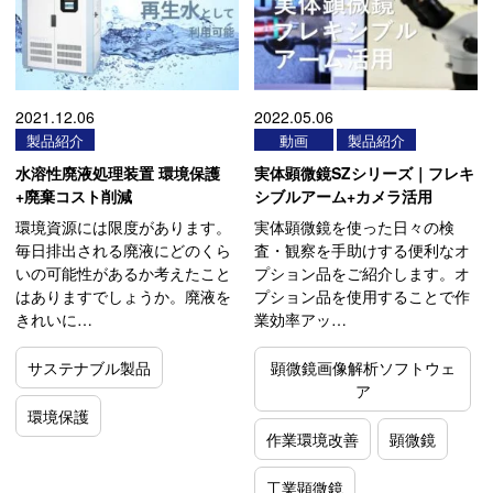
2021.12.06
2022.05.06
製品紹介
動画
製品紹介
水溶性廃液処理装置 環境保護
実体顕微鏡SZシリーズ｜フレキ
+廃棄コスト削減
シブルアーム+カメラ活用
環境資源には限度があります。
実体顕微鏡を使った日々の検
毎日排出される廃液にどのくら
査・観察を手助けする便利なオ
いの可能性があるか考えたこと
プション品をご紹介します。オ
はありますでしょうか。廃液を
プション品を使用することで作
きれいに…
業効率アッ…
サステナブル製品
顕微鏡画像解析ソフトウェ
ア
環境保護
作業環境改善
顕微鏡
工業顕微鏡