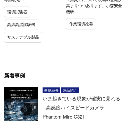
高まりつつあります。小森安全
機研…
環境試験器
作業環境改善
高温高湿試験機
サステナブル製品
新着事例
事例紹介
製品紹介
いま起きている現象が確実に見れる
─高感度ハイスピードカメラ
Phantom Miro C321