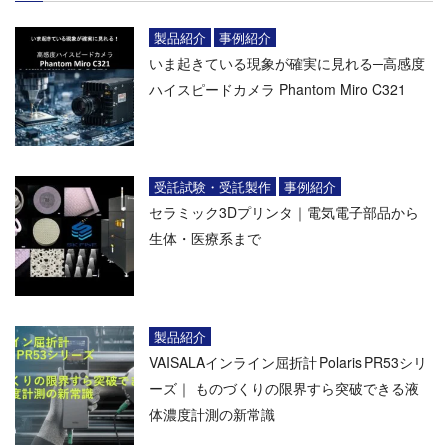
製品紹介
事例紹介
いま起きている現象が確実に見れる─高感度
ハイスピードカメラ Phantom Miro C321
受託試験・受託製作
事例紹介
セラミック3Dプリンタ｜電気電子部品から
生体・医療系まで
製品紹介
VAISALAインライン屈折計 Polaris PR53シリ
ーズ｜ ものづくりの限界すら突破できる液
体濃度計測の新常識