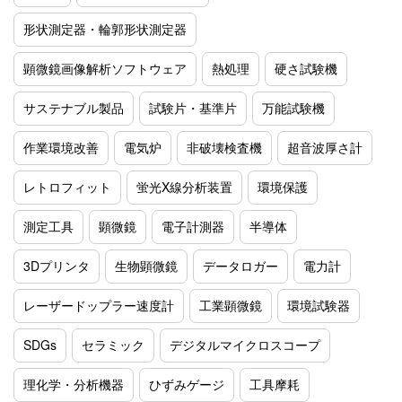
形状測定器・輪郭形状測定器
顕微鏡画像解析ソフトウェア
熱処理
硬さ試験機
サステナブル製品
試験片・基準片
万能試験機
作業環境改善
電気炉
非破壊検査機
超音波厚さ計
レトロフィット
蛍光X線分析装置
環境保護
測定工具
顕微鏡
電子計測器
半導体
3Dプリンタ
生物顕微鏡
データロガー
電力計
レーザードップラー速度計
工業顕微鏡
環境試験器
SDGs
セラミック
デジタルマイクロスコープ
理化学・分析機器
ひずみゲージ
工具摩耗