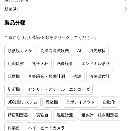
動画(4)
製品分類
ご覧になりたい製品分類をクリックしてください。
顕微鏡カメラ
高温高湿試験機
AI
刃先形状
組織観察
電子天秤
画像検査
エンドミル形状
研磨機
音響騒音・振動計測
移設
液体濃度計
切断機
センサー・スケール・エンコーダ
3D複製システム
埋込機
ラボレイアウト
自動化
精密測定器
実験台
温度計測
粗さ計・粗さ測定器
作業台
ハイスピードカメラ