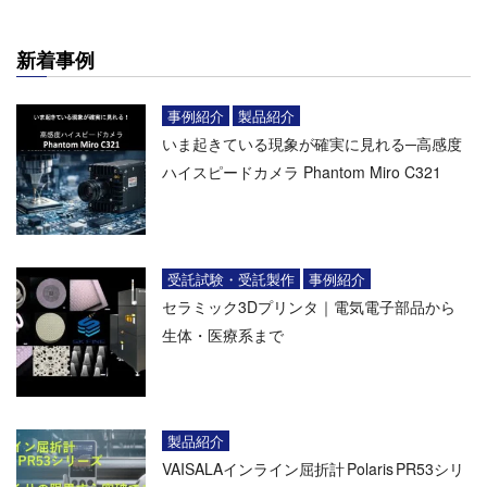
新着事例
事例紹介
製品紹介
いま起きている現象が確実に見れる─高感度
ハイスピードカメラ Phantom Miro C321
受託試験・受託製作
事例紹介
セラミック3Dプリンタ｜電気電子部品から
生体・医療系まで
製品紹介
VAISALAインライン屈折計 Polaris PR53シリ