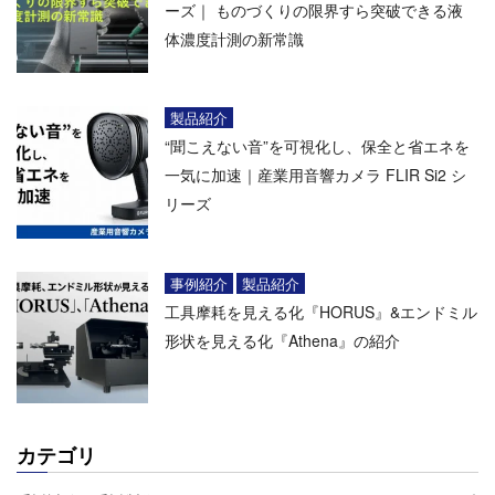
ーズ｜ ものづくりの限界すら突破できる液
体濃度計測の新常識
製品紹介
“聞こえない音”を可視化し、保全と省エネを
一気に加速｜産業用音響カメラ FLIR Si2 シ
リーズ
事例紹介
製品紹介
工具摩耗を見える化『HORUS』&エンドミル
形状を見える化『Athena』の紹介
カテゴリ