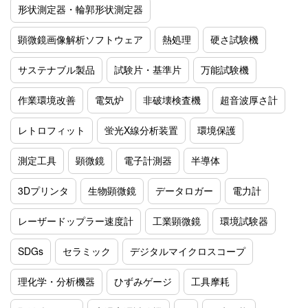
形状測定器・輪郭形状測定器
顕微鏡画像解析ソフトウェア
熱処理
硬さ試験機
サステナブル製品
試験片・基準片
万能試験機
作業環境改善
電気炉
非破壊検査機
超音波厚さ計
レトロフィット
蛍光X線分析装置
環境保護
測定工具
顕微鏡
電子計測器
半導体
3Dプリンタ
生物顕微鏡
データロガー
電力計
レーザードップラー速度計
工業顕微鏡
環境試験器
SDGs
セラミック
デジタルマイクロスコープ
理化学・分析機器
ひずみゲージ
工具摩耗