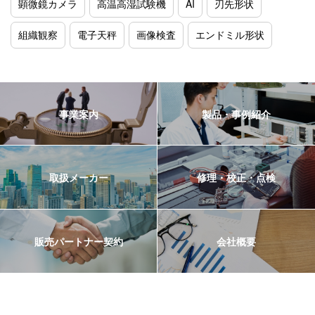
顕微鏡カメラ
高温高湿試験機
AI
刃先形状
組織観察
電子天秤
画像検査
エンドミル形状
事業案内
製品・事例紹介
取扱メーカー
修理・校正・点検
販売パートナー契約
会社概要