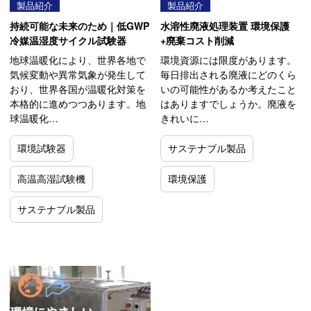
製品紹介
製品紹介
持続可能な未来のため｜低GWP
水溶性廃液処理装置 環境保護
冷媒温湿度サイクル試験器
+廃棄コスト削減
地球温暖化により、世界各地で
環境資源には限度があります。
気候変動や異常気象が発生して
毎日排出される廃液にどのくら
おり、世界各国が温暖化対策を
いの可能性があるか考えたこと
本格的に進めつつあります。地
はありますでしょうか。廃液を
球温暖化…
きれいに…
環境試験器
サステナブル製品
高温高湿試験機
環境保護
サステナブル製品