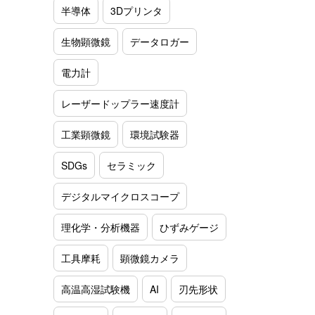
半導体
3Dプリンタ
生物顕微鏡
データロガー
電力計
レーザードップラー速度計
工業顕微鏡
環境試験器
SDGs
セラミック
デジタルマイクロスコープ
理化学・分析機器
ひずみゲージ
工具摩耗
顕微鏡カメラ
高温高湿試験機
AI
刃先形状