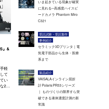
いま起きている現象が確実
に見れる─高感度ハイスピ
ードカメラ Phantom Miro
C321
受託試験・受託製作
事例紹介
セラミック3Dプリンタ｜電
S』&
気電子部品から生体・医療
系まで
手軽
製品紹介
して
VAISALAインライン屈折
てい
計 Polaris PR53シリーズ
な2…
｜ ものづくりの限界すら突
破できる液体濃度計測の新
常識