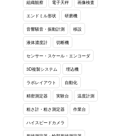
組織観察
電子天秤
画像検査
エンドミル形状
研磨機
音響騒音・振動計測
移設
液体濃度計
切断機
センサー・スケール・エンコーダ
3D複製システム
埋込機
ラボレイアウト
自動化
精密測定器
実験台
温度計測
粗さ計・粗さ測定器
作業台
ハイスピードカメラ
形状測定器・輪郭形状測定器