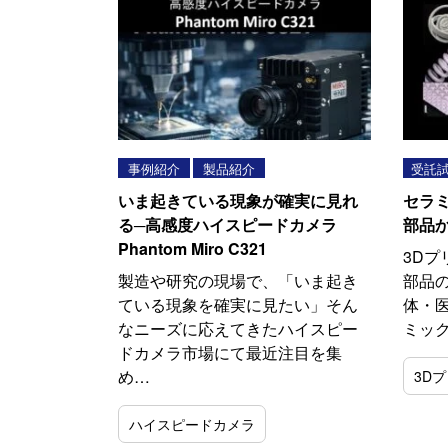
事例紹介
製品紹介
受託
いま起きている現象が確実に見れ
セラ
る─高感度ハイスピードカメラ
部品
Phantom Miro C321
3D
製造や研究の現場で、「いま起き
部品の
ている現象を確実に見たい」そん
体・医
なニーズに応えてきたハイスピー
ミッ
ドカメラ市場にて最近注目を集
め…
3D
ハイスピードカメラ