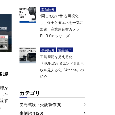
製品紹介
“聞こえない音”を可視化
し、保全と省エネを一気に
加速｜産業用音響カメラ
FLIR Si2 シリーズ
事例紹介
製品紹介
工具摩耗を見える化
『HORUS』&エンドミル形
状を見える化『Athena』の
削減
紹介
理が
カテゴリ
した
流す
受託試験・受託製作(5)
。
事例紹介(20)