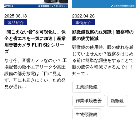
2025.08.18
2022.04.26
製品紹介
事例紹介
“聞こえない音”を可視化し、保
顕微鏡観察の豆知識｜観察時の
全と省エネを一気に加速｜産業
眼の疲労軽減
用音響カメラ FLIR Si2 シリー
顕微鏡の使用時、眼の疲れを感
ズ
じていませんか？観察をはじめ
なぜ今、音響カメラなのか？ 工
る前に簡単な調整をすることで
場配管の微小エアリークや高圧
眼の疲労を軽減できるんです！
設備の部分放電は「目に見え
知って…
ず、耳にも届きにくい」ため発
見が遅れ…
工業顕微鏡
作業環境改善
顕微鏡
生物顕微鏡