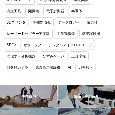
測定工具
顕微鏡
電子計測器
半導体
3Dプリンタ
生物顕微鏡
データロガー
電力計
レーザードップラー速度計
工業顕微鏡
環境試験器
SDGs
セラミック
デジタルマイクロスコープ
理化学・分析機器
ひずみゲージ
工具摩耗
顕微鏡カメラ
高温高湿試験機
AI
刃先形状
事業案内
製品・事例紹介