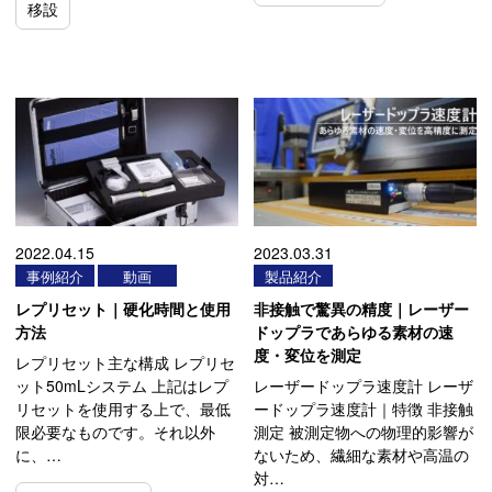
移設
2022.04.15
2023.03.31
事例紹介
動画
製品紹介
レプリセット｜硬化時間と使用
非接触で驚異の精度｜レーザー
方法
ドップラであらゆる素材の速
度・変位を測定
レプリセット主な構成 レプリセ
ット50mLシステム 上記はレプ
レーザードップラ速度計 レーザ
リセットを使用する上で、最低
ードップラ速度計｜特徴 非接触
限必要なものです。それ以外
測定 被測定物への物理的影響が
に、…
ないため、繊細な素材や高温の
対…