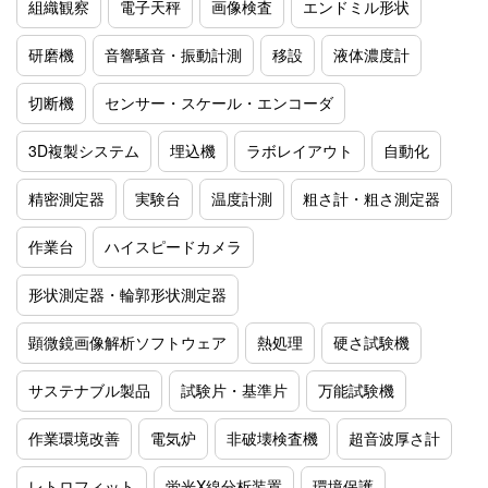
組織観察
電子天秤
画像検査
エンドミル形状
研磨機
音響騒音・振動計測
移設
液体濃度計
切断機
センサー・スケール・エンコーダ
3D複製システム
埋込機
ラボレイアウト
自動化
精密測定器
実験台
温度計測
粗さ計・粗さ測定器
作業台
ハイスピードカメラ
形状測定器・輪郭形状測定器
顕微鏡画像解析ソフトウェア
熱処理
硬さ試験機
サステナブル製品
試験片・基準片
万能試験機
作業環境改善
電気炉
非破壊検査機
超音波厚さ計
レトロフィット
蛍光X線分析装置
環境保護