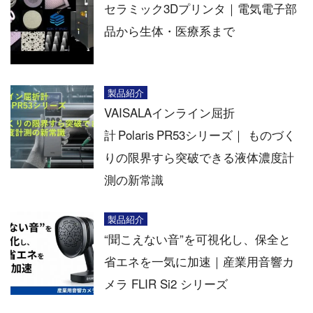
セラミック3Dプリンタ｜電気電子部
品から生体・医療系まで
製品紹介
VAISALAインライン屈折
計 Polaris PR53シリーズ｜ ものづく
りの限界すら突破できる液体濃度計
測の新常識
製品紹介
“聞こえない音”を可視化し、保全と
省エネを一気に加速｜産業用音響カ
メラ FLIR Si2 シリーズ