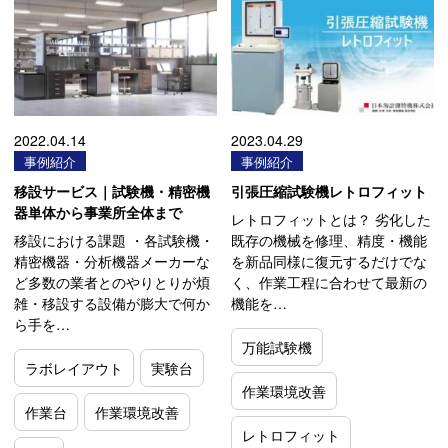
2022.04.14
2023.04.29
事例紹介
事例紹介
移設サービス｜試験機・精密機
引張圧縮試験機レトロフィット
器単体から事業所全体まで
レトロフィットとは？ 劣化した
移設における課題 ・各試験機・
既存の機械を修理、精度・機能
精密機器・分析機器メーカーな
を新品同様に復元するだけでな
ど多数の業者とのやりとりが煩
く、作業工程に合わせて最新の
雑・移設する設備が膨大で何か
機能を…
ら手を…
万能試験機
ラボレイアウト
実験台
作業環境改善
作業台
作業環境改善
レトロフィット