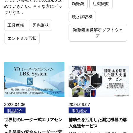
顕微鏡
組織観察
めていきたい。そんな方にピッ
タリな2…
硬さ試験機
工具摩耗
刃先形状
顕微鏡画像解析ソフトウェ
ア
エンドミル形状
2023.04.06
2024.06.07
製品紹介
事例紹介
世界初のレーダー式エリアセン
補助金を活用した測定機器の購
サ
入促進サービス
～作業員の安全をレーダーで守