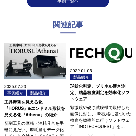
事例一覧へ
関連記事
2022.01.05
製品紹介
球状化判定、ブリネル硬さ測
2025.07.23
定、結晶粒度測定を効率化ソフ
事例紹介
製品紹介
トウェア
工具摩耗を見える化
顕微鏡や硬さ試験機で取得した
『HORUS』&エンドミル形状を
画像に対し、JIS規格に基づいた
見える化『Athena』の紹介
検査を効率的に行うソフトウェ
切削工具の摩耗・消耗具合を手
ア「INOTECHQUEST」を…
軽に見たい、摩耗量をデータ化
していき会社としての知見を深