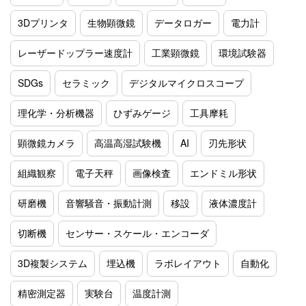
3Dプリンタ
生物顕微鏡
データロガー
電力計
レーザードップラー速度計
工業顕微鏡
環境試験器
SDGs
セラミック
デジタルマイクロスコープ
理化学・分析機器
ひずみゲージ
工具摩耗
顕微鏡カメラ
高温高湿試験機
AI
刃先形状
組織観察
電子天秤
画像検査
エンドミル形状
研磨機
音響騒音・振動計測
移設
液体濃度計
切断機
センサー・スケール・エンコーダ
3D複製システム
埋込機
ラボレイアウト
自動化
精密測定器
実験台
温度計測