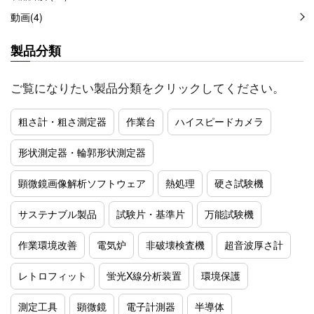
動画(4)
製品分類
ご覧になりたい製品分類をクリックしてください。
粗さ計・粗さ測定器
作業台
ハイスピードカメラ
形状測定器・輪郭形状測定器
顕微鏡画像解析ソフトウェア
熱処理
硬さ試験機
サステナブル製品
試験片・基準片
万能試験機
作業環境改善
電気炉
非破壊検査機
超音波厚さ計
レトロフィット
蛍光X線分析装置
環境保護
測定工具
顕微鏡
電子計測器
半導体