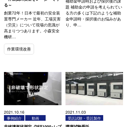
補助金申請時および採択後の課
る～
題 補助金の申請を考えられてい
創業72年！日本で最初の安全装
る方の多くは下記のような補助
置専門メーカー 近年、工場災害
金申請時・採択後のお悩みがあ
（労災）について現場の意識が
り、申…
高まりつつあります。小森安全
機研…
作業環境改善
2021.10.16
2021.11.03
事例紹介
動画
受託試験・受託製作
非破壊形状測定 -DSX1000+レプ
環境試験受託