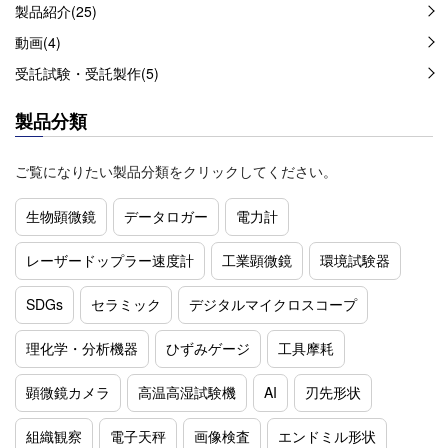
製品紹介(25)
動画(4)
受託試験・受託製作(5)
製品分類
ご覧になりたい製品分類をクリックしてください。
生物顕微鏡
データロガー
電力計
レーザードップラー速度計
工業顕微鏡
環境試験器
SDGs
セラミック
デジタルマイクロスコープ
理化学・分析機器
ひずみゲージ
工具摩耗
顕微鏡カメラ
高温高湿試験機
AI
刃先形状
組織観察
電子天秤
画像検査
エンドミル形状