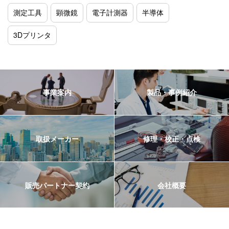
測定工具
顕微鏡
電子計測器
半導体
3Dプリンタ
事業案内
製品・事例紹介
取扱メーカー
修理・校正・点検
販売パートナー契約
会社概要