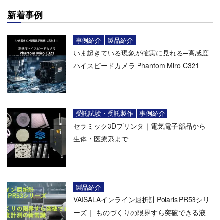
新着事例
事例紹介
製品紹介
いま起きている現象が確実に見れる─高感度
ハイスピードカメラ Phantom Miro C321
受託試験・受託製作
事例紹介
セラミック3Dプリンタ｜電気電子部品から
生体・医療系まで
製品紹介
VAISALAインライン屈折計 Polaris PR53シリ
ーズ｜ ものづくりの限界すら突破できる液