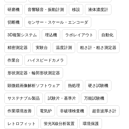
研磨機
音響騒音・振動計測
移設
液体濃度計
切断機
センサー・スケール・エンコーダ
3D複製システム
埋込機
ラボレイアウト
自動化
精密測定器
実験台
温度計測
粗さ計・粗さ測定器
作業台
ハイスピードカメラ
形状測定器・輪郭形状測定器
顕微鏡画像解析ソフトウェア
熱処理
硬さ試験機
サステナブル製品
試験片・基準片
万能試験機
作業環境改善
電気炉
非破壊検査機
超音波厚さ計
レトロフィット
蛍光X線分析装置
環境保護