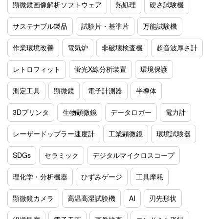
顕微鏡画像解析ソフトウェア
熱処理
硬さ試験機
サステナブル製品
試験片・基準片
万能試験機
作業環境改善
電気炉
非破壊検査機
超音波厚さ計
レトロフィット
蛍光X線分析装置
環境保護
測定工具
顕微鏡
電子計測器
半導体
3Dプリンタ
生物顕微鏡
データロガー
電力計
レーザードップラー速度計
工業顕微鏡
環境試験器
SDGs
セラミック
デジタルマイクロスコープ
理化学・分析機器
ひずみゲージ
工具摩耗
顕微鏡カメラ
高温高湿試験機
AI
刃先形状