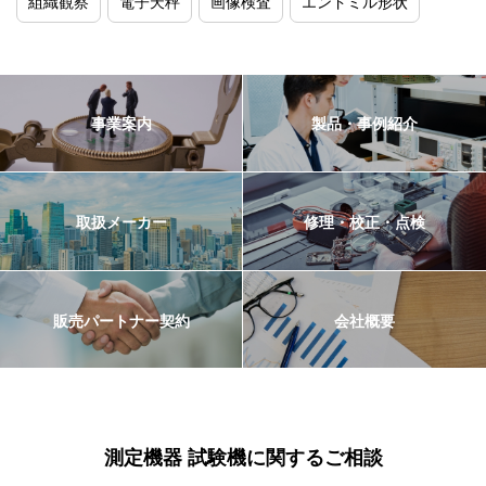
組織観察
電子天秤
画像検査
エンドミル形状
事業案内
製品・事例紹介
取扱メーカー
修理・校正・点検
販売パートナー契約
会社概要
測定機器 試験機に関するご相談