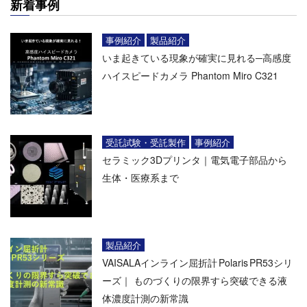
新着事例
事例紹介
製品紹介
いま起きている現象が確実に見れる─高感度
ハイスピードカメラ Phantom Miro C321
受託試験・受託製作
事例紹介
セラミック3Dプリンタ｜電気電子部品から
生体・医療系まで
製品紹介
VAISALAインライン屈折計 Polaris PR53シリ
ーズ｜ ものづくりの限界すら突破できる液
体濃度計測の新常識