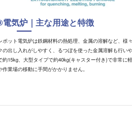
®電気炉｜主な用途と特徴
レポット電気炉は鉄鋼材料の熱処理、金属の溶解など、様
クの出し入れがしやすく、るつぼを使った金属溶解も行い
15kg、大型タイプで約40kg(キャスター付き)で非常に
や作業場の移動に手間がかかりません。