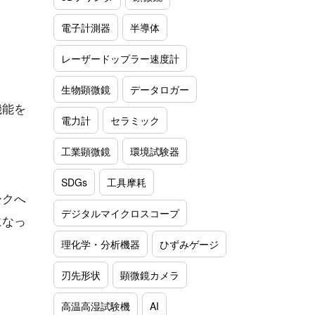
電子計測器
半導体
レーザードップラー速度計
生物顕微鏡
データロガー
機能を
電力計
セラミック
工業顕微鏡
環境試験器
SDGs
工具摩耗
ークへ
デジタルマイクロスコープ
になっ
理化学・分析機器
ひずみゲージ
刃先形状
顕微鏡カメラ
高温高湿試験機
AI