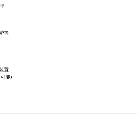
理
炉等
装置
可能)