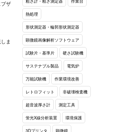
粗さ計・粗さ測定器
作業台
にブザ
熱処理
形状測定器・輪郭形状測定器
顕微鏡画像解析ソフトウェア
現しま
試験片・基準片
硬さ試験機
サステナブル製品
電気炉
万能試験機
作業環境改善
レトロフィット
非破壊検査機
超音波厚さ計
測定工具
蛍光X線分析装置
環境保護
3Dプリンタ
顕微鏡