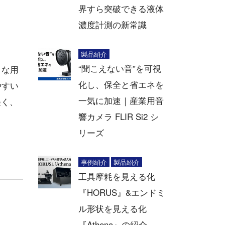
界すら突破できる液体
濃度計測の新常識
製品紹介
“聞こえない音”を可視
々な用
化し、保全と省エネを
やすい
一気に加速｜産業用音
軽く、
響カメラ FLIR Si2 シ
リーズ
事例紹介
製品紹介
工具摩耗を見える化
『HORUS』&エンドミ
ル形状を見える化
『Athena』の紹介