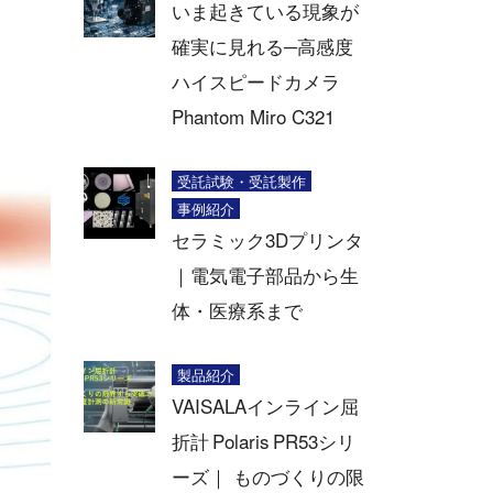
いま起きている現象が
確実に見れる─高感度
ハイスピードカメラ
Phantom Miro C321
受託試験・受託製作
事例紹介
セラミック3Dプリンタ
｜電気電子部品から生
体・医療系まで
製品紹介
VAISALAインライン屈
折計 Polaris PR53シリ
ーズ｜ ものづくりの限