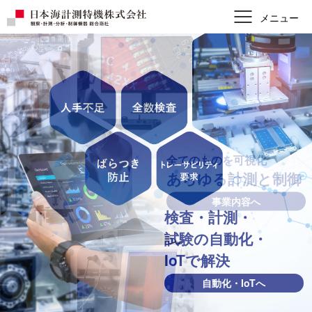
国家基準に準拠する
計測器管理
アフターサービスもお任せ
Signal Catcher特設ページへ
修理・校正・点検へ
修理・校正・点検へ
顕微鏡紹介へ
全てのものを可視化
あらゆる計測と制御
事業内容へ
事業内容へ
検査・計測・
試験の
自動化・
IoTで解決
自動化・IoTへ