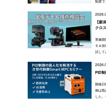
制度で
2026.
【新
クロ
実施期
モ＆技
試して
2026.
PID
開催日時
御は既
した。