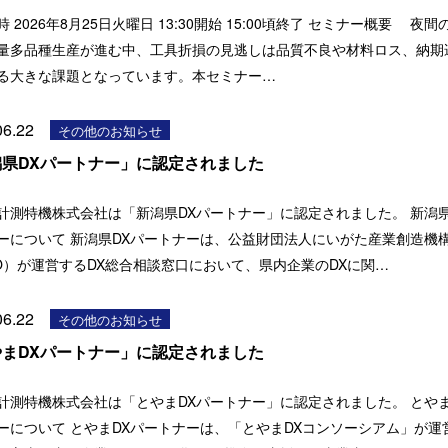
 2026年8月25日火曜日 13:30開始 15:00頃終了 セミナー概要 夜
量多品種生産が進む中、工具折損の見逃しは品質不良や材料ロス、納期
る大きな課題となっています。本セミナー…
06.22
その他のお知らせ
潟県DXパートナー」に認定されました
計測特機株式会社は「新潟県DXパートナー」に認定されました。 新潟県
ーについて 新潟県DXパートナーは、公益財団法人にいがた産業創造機
CO）が運営するDX総合相談窓口において、県内企業のDXに関…
06.22
その他のお知らせ
やまDXパートナー」に認定されました
計測特機株式会社は「とやまDXパートナー」に認定されました。 とやま
ーについて とやまDXパートナーは、「とやまDXコンソーシアム」が運