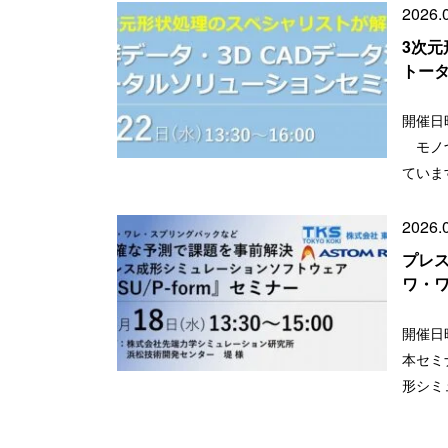
2026.
3次元
トー
開催日時
モノづ
ていま
2026.
プレス
ワ・
開催日時
本セミ
形シミ