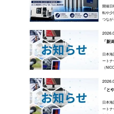
開催日時
転や少
つなが
2026.
「新
日本海
ートナ
（NI
2026.
「と
日本海
ートナ