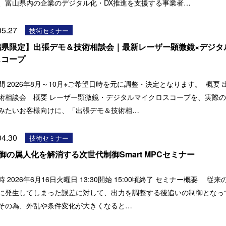
、富山県内の企業のデジタル化・DX推進を支援する事業者…
05.27
技術セミナー
潟県限定】出張デモ＆技術相談会｜最新レーザー顕微鏡×デジタ
スコープ
間 2026年8月～10月※ご希望日時を元に調整・決定となります。 概要 
術相談会 概要 レーザー顕微鏡・デジタルマイクロスコープを、実際
みたいお客様向けに、「出張デモ＆技術相…
04.30
技術セミナー
制御の属人化を解消する次世代制御Smart MPCセミナー
 2026年6月16日火曜日 13:30開始 15:00頃終了 セミナー概要 従来の
に発生してしまった誤差に対して、出力を調整する後追いの制御となっ
その為、外乱や条件変化が大きくなると…