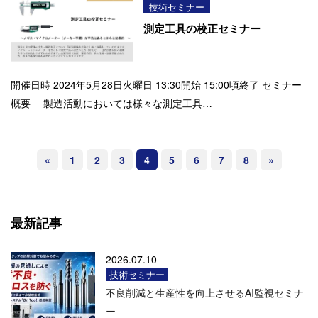
技術セミナー
測定工具の校正セミナー
開催日時 2024年5月28日火曜日 13:30開始 15:00頃終了 セミナー
概要 製造活動においては様々な測定工具…
«
1
2
3
4
5
6
7
8
»
最新記事
2026.07.10
技術セミナー
不良削減と生産性を向上させるAI監視セミナ
ー