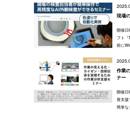
2025.
現場
開催日時
フト『
前にW
2025.
作業
ナ
開催日時
善支援
簡単な