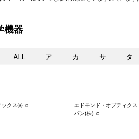
学機器
ALL
ア
カ
サ
タ
テックス㈱
エドモンド・オプティクス
パン(株)