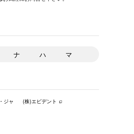
ナ
ハ
マ
・ジャ
(株)エビデント