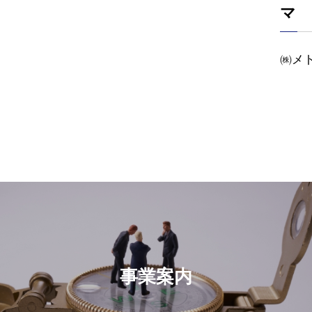
マ
㈱メ
事業案内