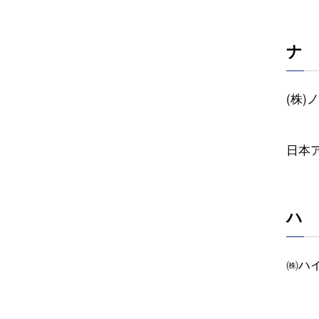
ナ
(株)
日本ア
ハ
㈱ハ