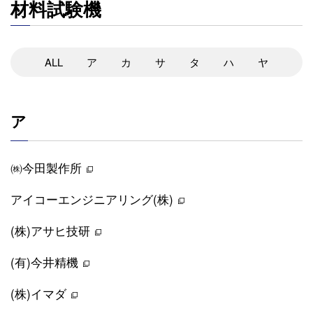
材料試験機
ALL
ア
カ
サ
タ
ハ
ヤ
ア
㈱今田製作所
アイコーエンジニアリング(株)
(株)アサヒ技研
(有)今井精機
(株)イマダ