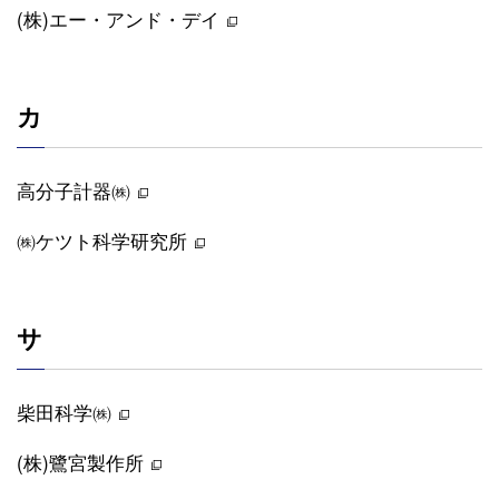
(株)エー・アンド・デイ
カ
高分子計器㈱
㈱ケツト科学研究所
サ
柴田科学㈱
(株)鷺宮製作所