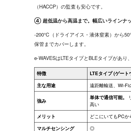
（HACCP）の監査も安心です。
④ 超低温から高温まで。幅広いラインナ
-200℃（ドライアイス・液体窒素）から
保管までカバーします。
e-WAVESはLTEタイプとBLEタイプ
特徴
LTEタイプ (ゲー
主な用途
遠距離輸送、Wi-F
単体で通信可能。
強み
高い
メリット
どこにいてもPCか
マルチセンシング
◎