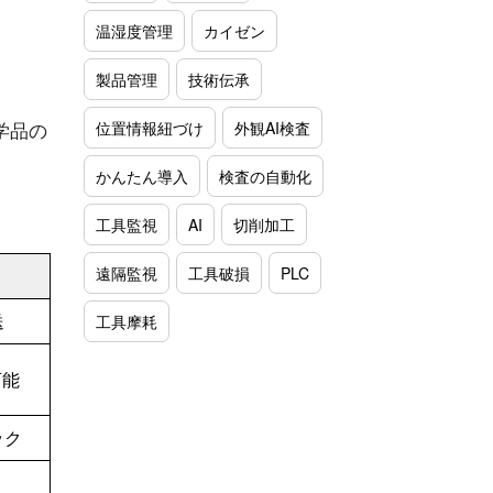
温湿度管理
カイゼン
製品管理
技術伝承
学品の
位置情報紐づけ
外観AI検査
かんたん導入
検査の自動化
工具監視
AI
切削加工
遠隔監視
工具破損
PLC
送
工具摩耗
可能
ック