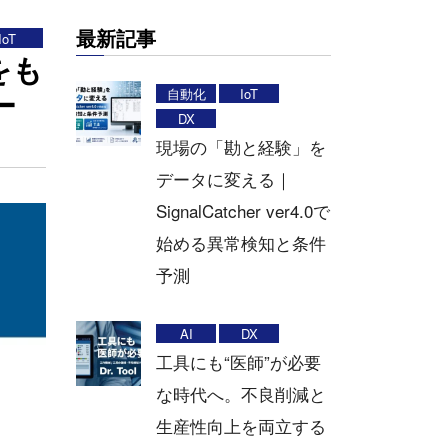
最新記事
IoT
をも
ー
自動化
IoT
DX
現場の「勘と経験」を
データに変える｜
SignalCatcher ver4.0で
始める異常検知と条件
予測
AI
DX
工具にも“医師”が必要
な時代へ。不良削減と
生産性向上を両立する