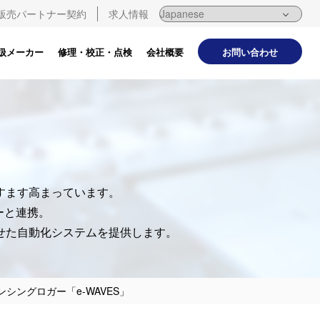
販売パートナー契約
求人情報
お問い合わせ
扱メーカー
修理・校正・点検
会社概要
。
すます高まっています。
ーと連携。
わせた自動化システムを提供します。
ングロガー「e-WAVES」