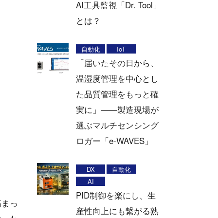
AI工具監視「Dr. Tool」
とは？
自動化
IoT
「届いたその日から、
温湿度管理を中心とし
た品質管理をもっと確
実に」——製造現場が
選ぶマルチセンシング
ロガー「e-WAVES」
DX
自動化
AI
PID制御を楽にし、生
高まっ
産性向上にも繋がる熟