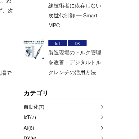
は、わ
練技術者に依存しない
ず、次
次世代制御 ― Smart
MPC
IoT
DX
製造現場のトルク管理
を改善｜デジタルトル
クレンチの活用方法
現場で
カテゴリ
自動化(7)
IoT(7)
AI(6)
DX(6)