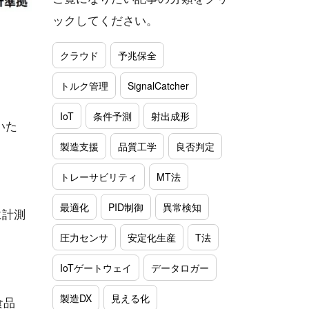
ックしてください。
クラウド
予兆保全
トルク管理
SignalCatcher
IoT
条件予測
射出成形
いた
製造支援
品質工学
良否判定
トレーサビリティ
MT法
最適化
PID制御
異常検知
に計測
圧力センサ
安定化生産
T法
IoTゲートウェイ
データロガー
製造DX
見える化
食品