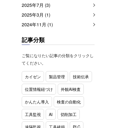
2025年7月 (3)
2025年3月 (1)
2024年11月 (1)
記事分類
ご覧になりたい記事の分類をクリックし
てください。
カイゼン
製品管理
技術伝承
位置情報紐づけ
外観AI検査
かんたん導入
検査の自動化
工具監視
AI
切削加工
遠隔監視
工具破損
PLC