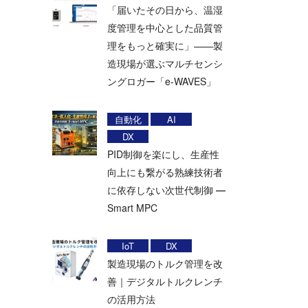
「届いたその日から、温湿
度管理を中心とした品質管
理をもっと確実に」——製
造現場が選ぶマルチセンシ
ングロガー「e-WAVES」
自動化
AI
DX
PID制御を楽にし、生産性
向上にも繋がる熟練技術者
に依存しない次世代制御 ―
Smart MPC
IoT
DX
製造現場のトルク管理を改
善｜デジタルトルクレンチ
の活用方法