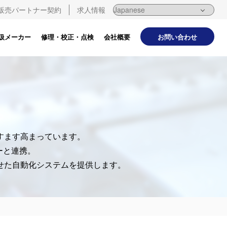
販売パートナー契約
求人情報
お問い合わせ
扱メーカー
修理・校正・点検
会社概要
。
すます高まっています。
ーと連携。
わせた自動化システムを提供します。