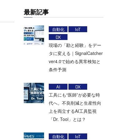
最新記事
自動化
IoT
DX
現場の「勘と経験」をデー
タに変える｜SignalCatcher
ver4.0で始める異常検知と
条件予測
AI
DX
工具にも“医師”が必要な時
代へ。不良削減と生産性向
上を両立するAI工具監視
「Dr. Tool」とは？
自動化
IoT