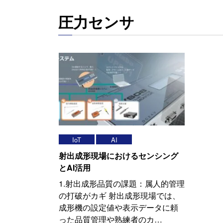
圧力センサ
IoT
AI
射出成形現場におけるセンシング
とAI活用
1.射出成形品質の課題：属人的管理
の打破がカギ 射出成形現場では、
成形機の設定値や表示データに頼
った品質管理や熟練者のカ…