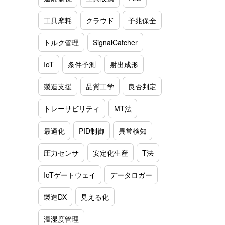
工具摩耗
クラウド
予兆保全
トルク管理
SignalCatcher
IoT
条件予測
射出成形
製造支援
品質工学
良否判定
トレーサビリティ
MT法
最適化
PID制御
異常検知
圧力センサ
安定化生産
T法
IoTゲートウェイ
データロガー
製造DX
見える化
温湿度管理