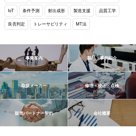
IoT
条件予測
射出成形
製造支援
品質工学
良否判定
トレーサビリティ
MT法
事業案内
製品・事例紹介
取扱メーカー
修理・校正・点検
販売パートナー契約
会社概要