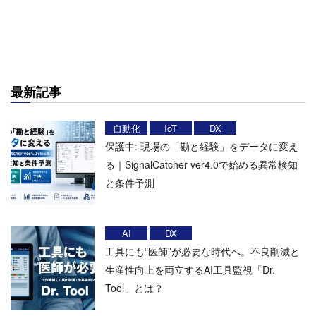
最新記事
自動化
IoT
DX
保護中: 現場の「勘と経験」をデータに変え
る｜SignalCatcher ver4.0で始める異常検知
と条件予測
AI
DX
工具にも“医師”が必要な時代へ。不良削減と
生産性向上を両立するAI工具監視「Dr.
Tool」とは？