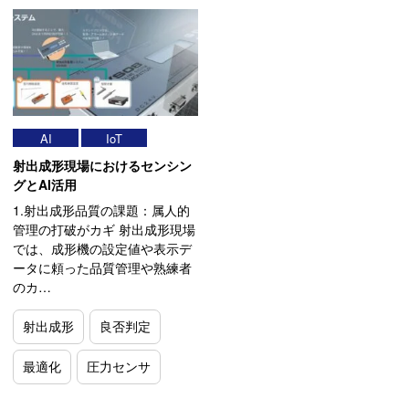
AI
IoT
射出成形現場におけるセンシン
グとAI活用
1.射出成形品質の課題：属人的
管理の打破がカギ 射出成形現場
では、成形機の設定値や表示デ
ータに頼った品質管理や熟練者
のカ…
射出成形
良否判定
最適化
圧力センサ