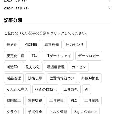
2024年11月 (1)
記事分類
ご覧になりたい記事の分類をクリックしてください。
最適化
PID制御
異常検知
圧力センサ
安定化生産
T法
IoTゲートウェイ
データロガー
製造DX
見える化
温湿度管理
カイゼン
製品管理
技術伝承
位置情報紐づけ
外観AI検査
かんたん導入
検査の自動化
工具監視
AI
切削加工
遠隔監視
工具破損
PLC
工具摩耗
クラウド
予兆保全
トルク管理
SignalCatcher