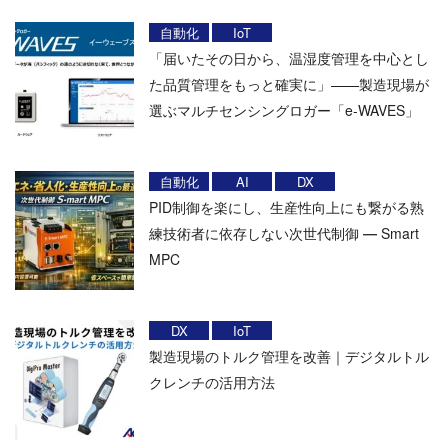
自動化
IoT
「届いたその日から、温湿度管理を中心とし
た品質管理をもっと確実に」——製造現場が
選ぶマルチセンシングロガー「e-WAVES」
自動化
AI
DX
PID制御を楽にし、生産性向上にも繋がる熟
練技術者に依存しない次世代制御 ― Smart
MPC
DX
IoT
製造現場のトルク管理を改善｜デジタルトル
クレンチの活用方法