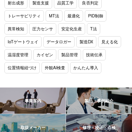
射出成形
製造支援
品質工学
良否判定
トレーサビリティ
MT法
最適化
PID制御
異常検知
圧力センサ
安定化生産
T法
IoTゲートウェイ
データロガー
製造DX
見える化
温湿度管理
カイゼン
製品管理
技術伝承
位置情報紐づけ
外観AI検査
かんたん導入
事業案内
製品・事例紹介
取扱メーカー
修理・校正・点検