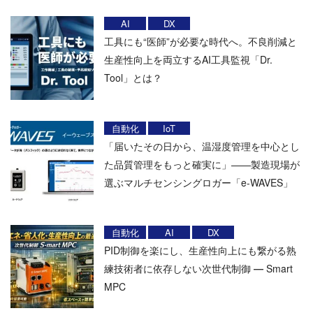
AI
DX
工具にも“医師”が必要な時代へ。不良削減と
生産性向上を両立するAI工具監視「Dr.
Tool」とは？
自動化
IoT
「届いたその日から、温湿度管理を中心とし
た品質管理をもっと確実に」——製造現場が
選ぶマルチセンシングロガー「e-WAVES」
自動化
AI
DX
PID制御を楽にし、生産性向上にも繋がる熟
練技術者に依存しない次世代制御 ― Smart
MPC