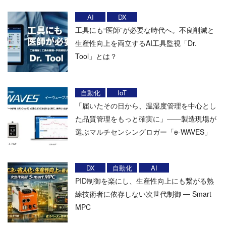
AI
DX
工具にも“医師”が必要な時代へ。不良削減と
生産性向上を両立するAI工具監視「Dr.
Tool」とは？
自動化
IoT
「届いたその日から、温湿度管理を中心とし
た品質管理をもっと確実に」——製造現場が
選ぶマルチセンシングロガー「e-WAVES」
DX
自動化
AI
PID制御を楽にし、生産性向上にも繋がる熟
練技術者に依存しない次世代制御 ― Smart
MPC