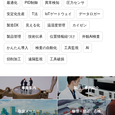
最適化
PID制御
異常検知
圧力センサ
安定化生産
T法
IoTゲートウェイ
データロガー
製造DX
見える化
温湿度管理
カイゼン
製品管理
技術伝承
位置情報紐づけ
外観AI検査
かんたん導入
検査の自動化
工具監視
AI
切削加工
遠隔監視
工具破損
事業案内
製品・事例紹介
取扱メーカー
修理・校正・点検