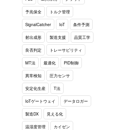
予兆保全
トルク管理
SignalCatcher
IoT
条件予測
射出成形
製造支援
品質工学
良否判定
トレーサビリティ
MT法
最適化
PID制御
異常検知
圧力センサ
安定化生産
T法
IoTゲートウェイ
データロガー
製造DX
見える化
温湿度管理
カイゼン