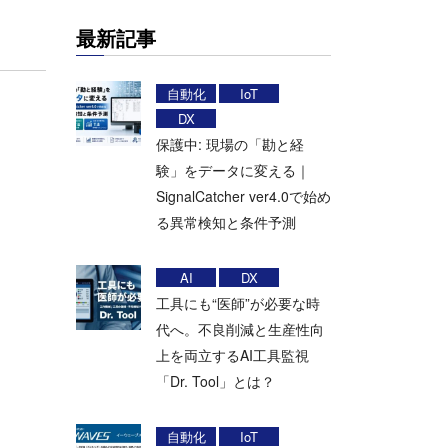
最新記事
自動化
IoT
DX
保護中: 現場の「勘と経
験」をデータに変える｜
SignalCatcher ver4.0で始め
る異常検知と条件予測
AI
DX
工具にも“医師”が必要な時
代へ。不良削減と生産性向
上を両立するAI工具監視
「Dr. Tool」とは？
自動化
IoT