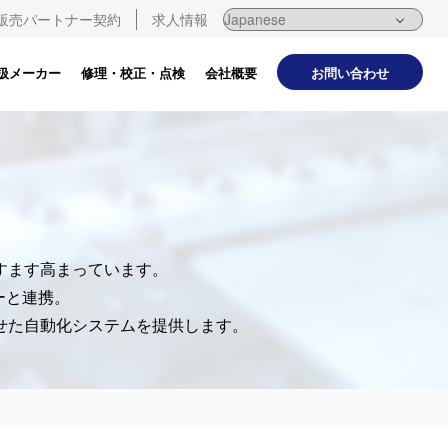
販売パートナー契約
求人情報
お問い合わせ
扱メーカー
修理・校正・点検
会社概要
。
すます高まっています。
ーと連携。
わせた自動化システムを提供します。