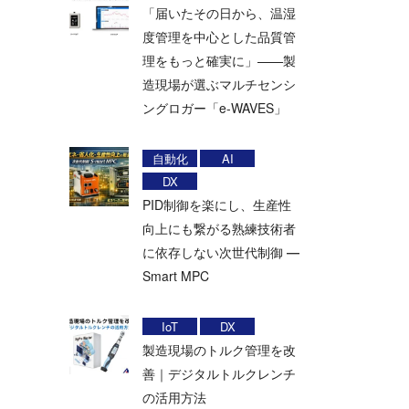
「届いたその日から、温湿
度管理を中心とした品質管
理をもっと確実に」——製
造現場が選ぶマルチセンシ
ングロガー「e-WAVES」
自動化
AI
DX
PID制御を楽にし、生産性
向上にも繋がる熟練技術者
に依存しない次世代制御 ―
Smart MPC
IoT
DX
製造現場のトルク管理を改
善｜デジタルトルクレンチ
の活用方法