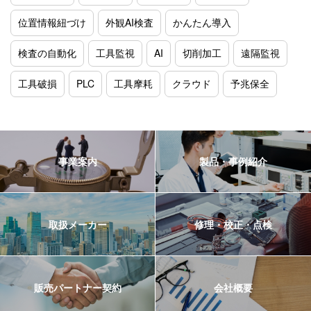
位置情報紐づけ
外観AI検査
かんたん導入
検査の自動化
工具監視
AI
切削加工
遠隔監視
工具破損
PLC
工具摩耗
クラウド
予兆保全
事業案内
製品・事例紹介
取扱メーカー
修理・校正・点検
販売パートナー契約
会社概要