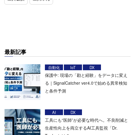
最新記事
自動化
IoT
DX
保護中: 現場の「勘と経験」をデータに変え
る｜SignalCatcher ver4.0で始める異常検知
と条件予測
AI
DX
工具にも“医師”が必要な時代へ。不良削減と
生産性向上を両立するAI工具監視「Dr.