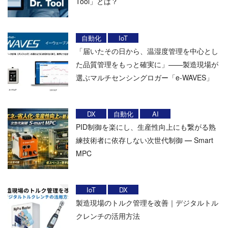
Tool」とは？
自動化
IoT
「届いたその日から、温湿度管理を中心とし
た品質管理をもっと確実に」——製造現場が
選ぶマルチセンシングロガー「e-WAVES」
DX
自動化
AI
PID制御を楽にし、生産性向上にも繋がる熟
練技術者に依存しない次世代制御 ― Smart
MPC
IoT
DX
製造現場のトルク管理を改善｜デジタルトル
クレンチの活用方法