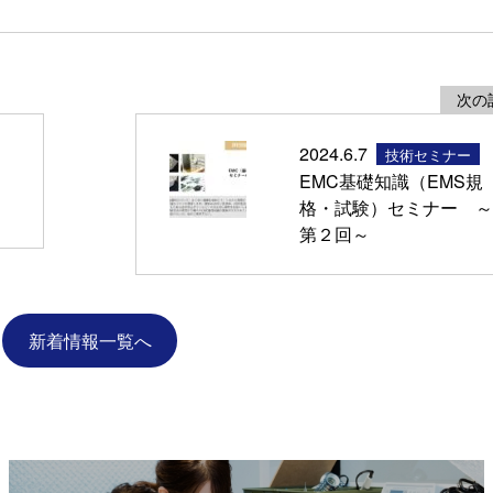
次の
2024.6.7
技術セミナー
EMC基礎知識（EMS規
格・試験）セミナー ～
第２回～
新着情報一覧へ