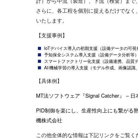
計）から中流（製造）、下流（検査）まで
さらに、各工程を個別に捉えるだけでなく
いたします。
【支援事例】
IoTデバイス導入の初期支援（設備データの可
予知保全システム導入支援（設備データ分析等
スマートファクトリー化支援（設備連携、品質
AI/機械学習の導入支援（モデル作成、画像認識
【具体例】
MT法ソフトウェア『Signal Catcher』 
PID制御を楽にし、生産性向上にも繋がる熟練
機株式会社
この他全体的な情報は下記リンクをご覧く