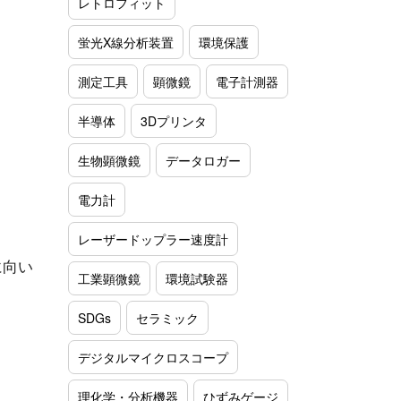
レトロフィット
蛍光X線分析装置
環境保護
測定工具
顕微鏡
電子計測器
半導体
3Dプリンタ
生物顕微鏡
データロガー
電力計
レーザードップラー速度計
に向い
工業顕微鏡
環境試験器
SDGs
セラミック
デジタルマイクロスコープ
理化学・分析機器
ひずみゲージ