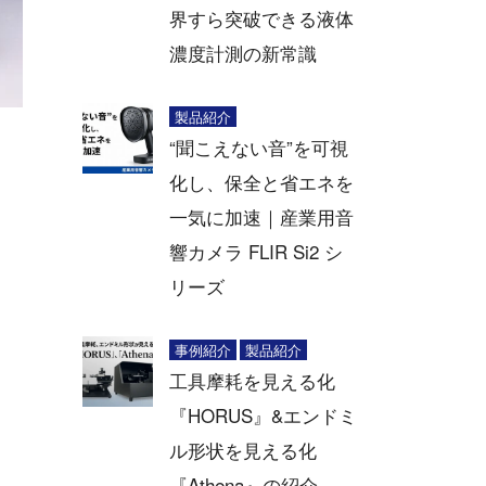
界すら突破できる液体
濃度計測の新常識
製品紹介
“聞こえない音”を可視
化し、保全と省エネを
一気に加速｜産業用音
響カメラ FLIR Si2 シ
リーズ
事例紹介
製品紹介
工具摩耗を見える化
『HORUS』&エンドミ
ル形状を見える化
『Athena』の紹介