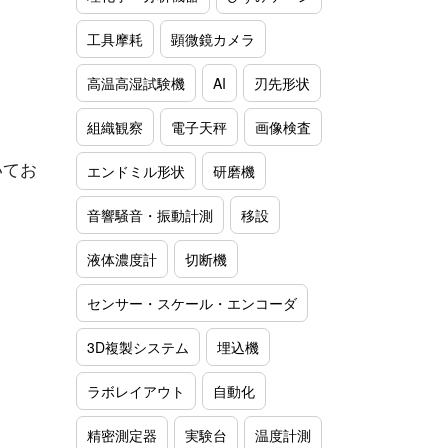
工具摩耗
顕微鏡カメラ
高温高湿試験機
AI
刃先形状
組織観察
電子天秤
画像検査
いてお
エンドミル形状
研磨機
音響騒音・振動計測
移設
液体濃度計
切断機
センサー・スケール・エンコーダ
3D複製システム
埋込機
ラボレイアウト
自動化
精密測定器
実験台
温度計測