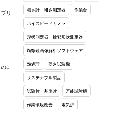
粗さ計・粗さ測定器
作業台
レプリ
ハイスピードカメラ
形状測定器・輪郭形状測定器
顕微鏡画像解析ソフトウェア
熱処理
硬さ試験機
るのに
サステナブル製品
試験片・基準片
万能試験機
作業環境改善
電気炉