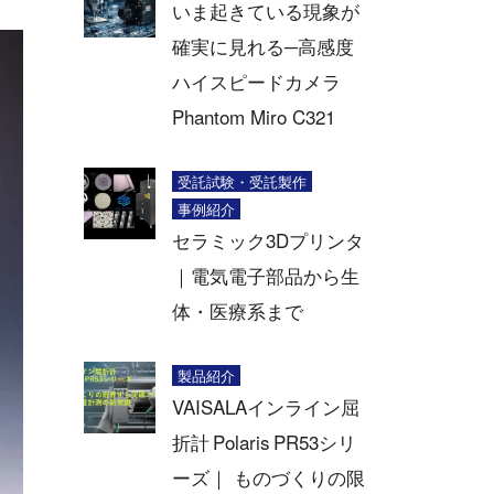
いま起きている現象が
確実に見れる─高感度
ハイスピードカメラ
Phantom Miro C321
受託試験・受託製作
事例紹介
セラミック3Dプリンタ
｜電気電子部品から生
体・医療系まで
製品紹介
VAISALAインライン屈
折計 Polaris PR53シリ
ーズ｜ ものづくりの限