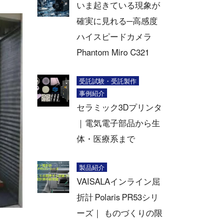
いま起きている現象が
確実に見れる─高感度
ハイスピードカメラ
Phantom Miro C321
受託試験・受託製作
事例紹介
セラミック3Dプリンタ
｜電気電子部品から生
体・医療系まで
製品紹介
VAISALAインライン屈
折計 Polaris PR53シリ
ーズ｜ ものづくりの限