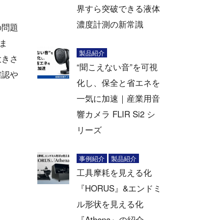
界すら突破できる液体
濃度計測の新常識
の問題
ま
製品紹介
大きさ
“聞こえない音”を可視
確認や
化し、保全と省エネを
一気に加速｜産業用音
響カメラ FLIR Si2 シ
リーズ
事例紹介
製品紹介
工具摩耗を見える化
『HORUS』&エンドミ
ル形状を見える化
『Athena』の紹介