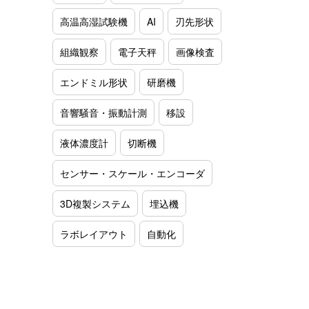
高温高湿試験機
AI
刃先形状
組織観察
電子天秤
画像検査
エンドミル形状
研磨機
音響騒音・振動計測
移設
液体濃度計
切断機
センサー・スケール・エンコーダ
3D複製システム
埋込機
ラボレイアウト
自動化