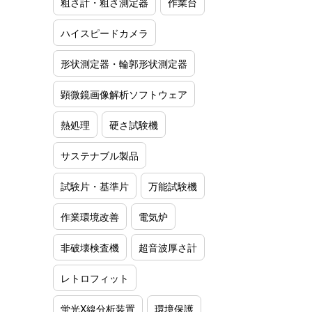
粗さ計・粗さ測定器
作業台
ハイスピードカメラ
形状測定器・輪郭形状測定器
顕微鏡画像解析ソフトウェア
熱処理
硬さ試験機
サステナブル製品
試験片・基準片
万能試験機
作業環境改善
電気炉
非破壊検査機
超音波厚さ計
レトロフィット
蛍光X線分析装置
環境保護