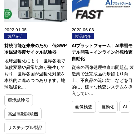
2022.01.05
2022.06.03
製品紹介
製品紹介
持続可能な未来のため｜低GWP
AIプラットフォーム｜AI学習モ
冷媒温湿度サイクル試験器
デル開発～インライン外観検査
自動化
地球温暖化により、世界各地で
気候変動や異常気象が発生して
従来の画像処理検査の問題点 製
おり、世界各国が温暖化対策を
造業では完成品の歩留まり向
本格的に進めつつあります。地
上、不良品の流出防止などを目
球温暖化…
的に、様々な検査システムを導
入してい…
環境試験器
画像検査
自動化
AI
高温高湿試験機
サステナブル製品