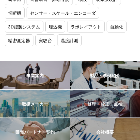
切断機
センサー・スケール・エンコーダ
3D複製システム
埋込機
ラボレイアウト
自動化
精密測定器
実験台
温度計測
事業案内
製品・事例紹介
取扱メーカー
修理・校正・点検
販売パートナー契約
会社概要