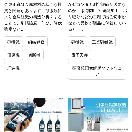
金属組織は金属材料の様々な性
なぜコンタミ測定評価が必要な
質と関連があります。顕微鏡に
のか。 切削加工や研削加工、バ
より金属組織の構造分析をする
リ取りなどの工程で出る切削粉
ことで、引張強度、伸び、降伏
などの異物が製品に付着してい
強度など…
ると、…
顕微鏡
組織観察
顕微鏡
工業顕微鏡
研磨機
切断機
電子天秤
埋込機
顕微鏡画像解析ソフトウェ
ア