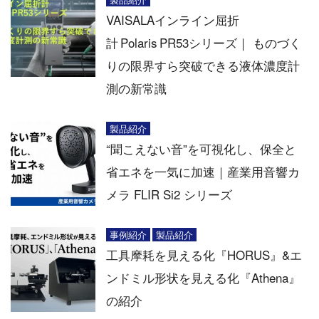
VAISALAインライン屈折
計 Polaris PR53シリーズ｜ ものづく
りの限界すら突破できる液体濃度計
測の新常識
製品紹介
“聞こえない音”を可視化し、保全と
省エネを一気に加速｜産業用音響カ
メラ FLIR Si2 シリーズ
事例紹介
製品紹介
工具摩耗を見える化『HORUS』&エ
ンドミル形状を見える化『Athena』
の紹介