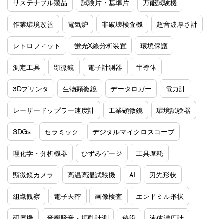
サステナブル製品
試験片・基準片
万能試験機
作業環境改善
電気炉
非破壊検査機
超音波厚さ計
レトロフィット
蛍光X線分析装置
環境保護
測定工具
顕微鏡
電子計測器
半導体
3Dプリンタ
生物顕微鏡
データロガー
電力計
レーザードップラー速度計
工業顕微鏡
環境試験器
SDGs
セラミック
デジタルマイクロスコープ
理化学・分析機器
ひずみゲージ
工具摩耗
顕微鏡カメラ
高温高湿試験機
AI
刃先形状
組織観察
電子天秤
画像検査
エンドミル形状
研磨機
音響騒音・振動計測
移設
液体濃度計