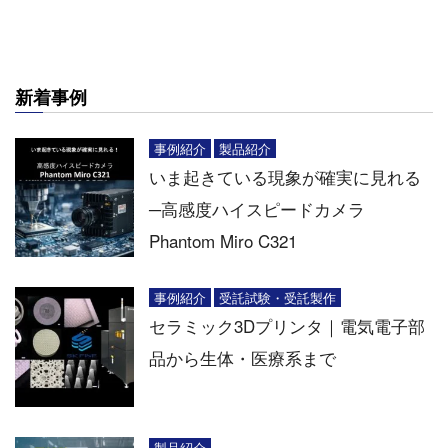
新着事例
事例紹介
製品紹介
いま起きている現象が確実に見れる
─高感度ハイスピードカメラ
Phantom Miro C321
事例紹介
受託試験・受託製作
セラミック3Dプリンタ｜電気電子部
品から生体・医療系まで
製品紹介