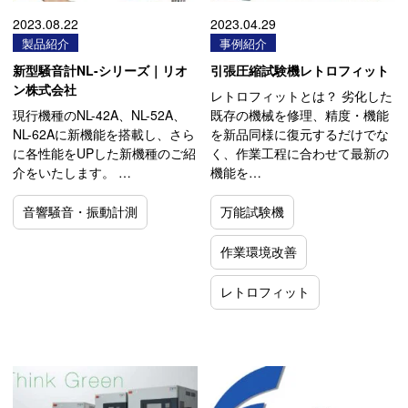
2023.08.22
2023.04.29
製品紹介
事例紹介
新型騒音計NL-シリーズ｜リオ
引張圧縮試験機レトロフィット
ン株式会社
レトロフィットとは？ 劣化した
現行機種のNL-42A、NL-52A、
既存の機械を修理、精度・機能
NL-62Aに新機能を搭載し、さら
を新品同様に復元するだけでな
に各性能をUPした新機種のご紹
く、作業工程に合わせて最新の
介をいたします。 …
機能を…
音響騒音・振動計測
万能試験機
作業環境改善
レトロフィット