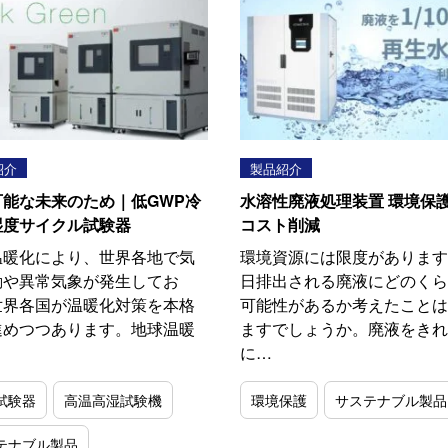
紹介
製品紹介
可能な未来のため｜低GWP冷
水溶性廃液処理装置 環境保
湿度サイクル試験器
コスト削減
温暖化により、世界各地で気
環境資源には限度があります
動や異常気象が発生してお
日排出される廃液にどのくら
世界各国が温暖化対策を本格
可能性があるか考えたことは
進めつつあります。地球温暖
ますでしょうか。廃液をきれ
に…
試験器
高温高湿試験機
環境保護
サステナブル製品
テナブル製品