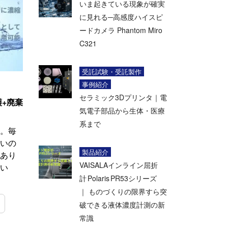
いま起きている現象が確実
に見れる─高感度ハイスピ
ードカメラ Phantom Miro
C321
受託試験・受託製作
事例紹介
セラミック3Dプリンタ｜電
護+廃棄
気電子部品から生体・医療
系まで
。毎
いの
製品紹介
あり
VAISALAインライン屈折
い
計 Polaris PR53シリーズ
｜ ものづくりの限界すら突
破できる液体濃度計測の新
常識