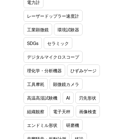
電力計
レーザードップラー速度計
工業顕微鏡
環境試験器
SDGs
セラミック
デジタルマイクロスコープ
理化学・分析機器
ひずみゲージ
工具摩耗
顕微鏡カメラ
高温高湿試験機
AI
刃先形状
組織観察
電子天秤
画像検査
エンドミル形状
研磨機
音響騒音・振動計測
移設