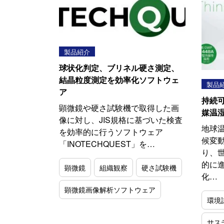
製品紹介
球状化判定、ブリネル硬さ測定、
結晶粒度測定を効率化ソフトウェ
製品
ア
持続
顕微鏡や硬さ試験機で取得した画
媒温
像に対し、JIS規格に基づいた検査
地球
を効率的に行うソフトウェア
候変
「INOTECHQUEST」を…
り、
的に
顕微鏡
組織観察
硬さ試験機
化…
顕微鏡画像解析ソフトウェア
環境
サス