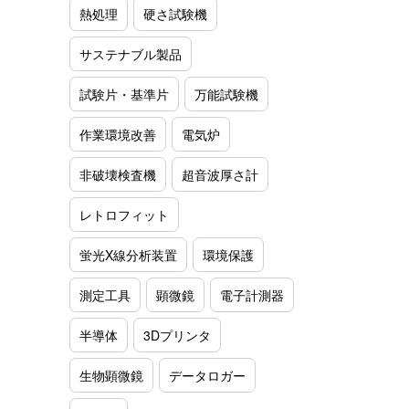
熱処理
硬さ試験機
サステナブル製品
試験片・基準片
万能試験機
作業環境改善
電気炉
非破壊検査機
超音波厚さ計
レトロフィット
蛍光X線分析装置
環境保護
測定工具
顕微鏡
電子計測器
半導体
3Dプリンタ
生物顕微鏡
データロガー